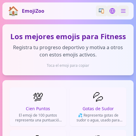
EmojiZoo
Switch emoji styl
Switch lan
Los mejores emojis para Fitness
Registra tu progreso deportivo y motiva a otros
con estos emojis activos.
Toca el emoji para copiar
💯
💦
Cien Puntos
Gotas de Sudor
El emoji de 100 puntos
💦 Representa gotas de
representa una puntuación
sudor o agua, usado para
perfecta, aprobación
indicar esfuerzo, calor,
máxima o que algo es
nervios, o también para
excelente. Se usa para
sugerir algo sexual en redes