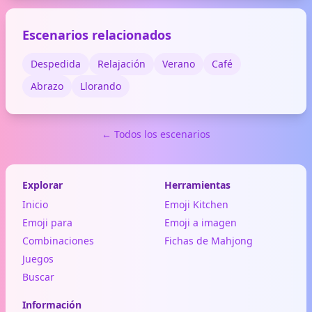
usa para expresar planes de
naturaleza, aventura o para
Escenarios relacionados
indicar que estás listo para
salir.
Despedida
Relajación
Verano
Café
Abrazo
Llorando
← Todos los escenarios
Explorar
Herramientas
Inicio
Emoji Kitchen
Emoji para
Emoji a imagen
Combinaciones
Fichas de Mahjong
Juegos
Buscar
Información