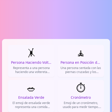
🤸
🧘
Persona Haciendo Voltereta Lateral
Persona en Posición de Loto
Representa a una persona
Una persona sentada con las
haciendo una voltereta
piernas cruzadas y los
lateral o rueda de carro. Se
brazos descansando sobre
usa para expresar emoción,
las rodillas o en mudra,
alegría, celebración o
🥗
representando meditación,
⏱️
cuando algo te parece
yoga y relajación. Se usa
increíble. También se usa
para hablar de tranquilidad,
para bromear sobre hacer
mindfulness, paz interior o
Ensalada Verde
Cronómetro
acrobacias o sentirse tan
simplemente para indicar
El emoji de ensalada verde
Emoji de un cronómetro,
feliz que das volteretas.
que alguien está meditando.
representa una comida
usado para medir tiempo.
saludable, con lechuga,
Representa rapidez,