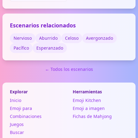
nostalgia de los años 80-90.
Se usa para hablar de
grabaciones antiguas o
tecnología retro.
Escenarios relacionados
Nervioso
Aburrido
Celoso
Avergonzado
Pacífico
Esperanzado
← Todos los escenarios
Explorar
Herramientas
Inicio
Emoji Kitchen
Emoji para
Emoji a imagen
Combinaciones
Fichas de Mahjong
Juegos
Buscar