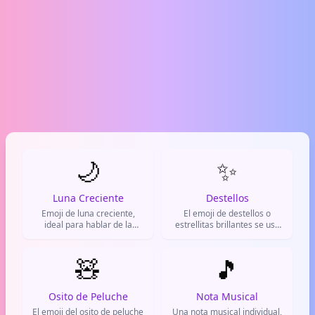
🌙
✨
Luna Creciente
Destellos
Emoji de luna creciente,
El emoji de destellos o
ideal para hablar de la
estrellitas brillantes se usa
noche, la oscuridad o el
para indicar algo mágico,
misterio. Se usa en
impresionante o especial. Es
WhatsApp y redes sociales
🧸
muy popular en WhatsApp y
🎵
para indicar que te vas a
redes sociales para decorar
dormir o para acompañar
mensajes o destacar algo
publicaciones nocturnas.
bonito.
Osito de Peluche
Nota Musical
El emoji del osito de peluche
Una nota musical individual,