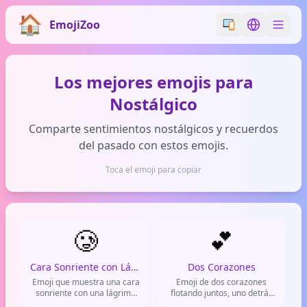
EmojiZoo
Switch emoji styl
Switch lan
Los mejores emojis para
Nostálgico
Comparte sentimientos nostálgicos y recuerdos
del pasado con estos emojis.
Toca el emoji para copiar
🥲
💕
Cara Sonriente con Lágrima
Dos Corazones
Emoji que muestra una cara
Emoji de dos corazones
sonriente con una lágrima
flotando juntos, uno detrás
cayendo. Representa
del otro. Representa amor