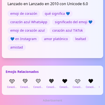
Lanzado en Lanzado en 2010 con Unicode 6.0
emoji de corazón
qué significa 💙
corazón azul WhatsApp
significado del emoji 💙
emoji de corazón azul
corazón azul TikTok
💙 en Instagram
amor platónico
lealtad
amistad
Emojis Relacionados
🩵
💚
💛
🧡
❤️
🩷
🖤

Corazón Azul Claro
Corazón Verde
Corazón Amarillo
Corazón Naranja
Corazón Rojo
Corazón Rosa
Corazón Negro
Advertisement