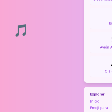
B
🎵
Avión 
Ola
Explorar
Inicio
Emoji para