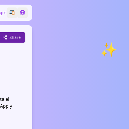
egos
Switch emoji style
Switch language
Share
✨
ta el
sApp y