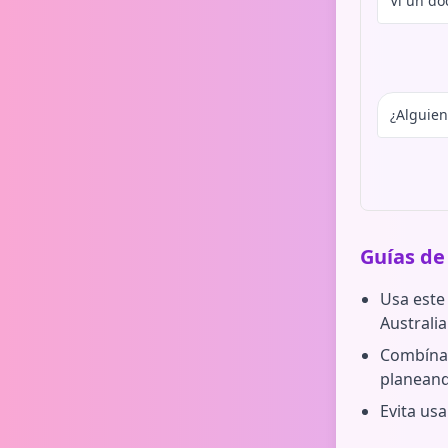
Vi un do
¿Alguien
Guías de
Usa este 
Australia
Combínal
planeand
Evita usa