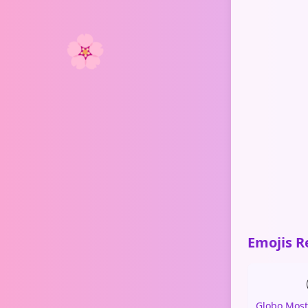
🌸
Emojis R