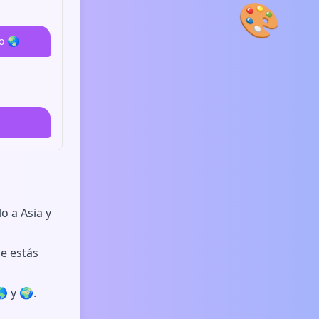
🎨
o 🌏
o a Asia y
e estás
 y 🌍.