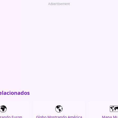
Advertisement
elacionados
🌍
🌎
🗺
Globo Mostrando Europa-África
Globo Mostrando América
Mapa Mu