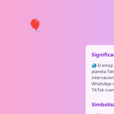
🎈
Signific
🌏 El emoji
planeta Tie
internacion
WhatsApp cu
TikTok cua
Simboli