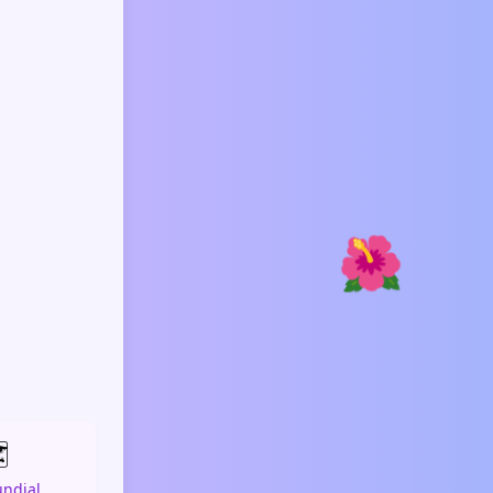
🌺
️
ndial