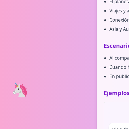
El planet
Viajes y
Conexión 
Asia y A
Escenari
Al compar
Cuando h
En publi
🦄
Ejemplos