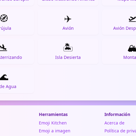
🧭
✈️

rújula
Avión
Avión Des
🛬
🏝️
🏔
Aterrizando
Isla Desierta
Mont
🌊
 de Agua
Herramientas
Información
Emoji Kitchen
Acerca de
Emoji a imagen
Política de pri