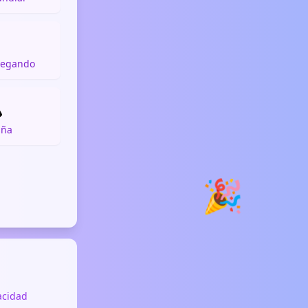

pegando
️
aña
🎉
vacidad