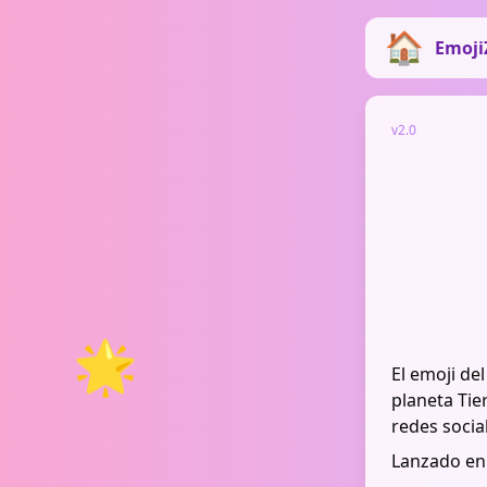
Emoji
v2.0
🌟
El emoji de
planeta Tie
redes socia
Lanzado en