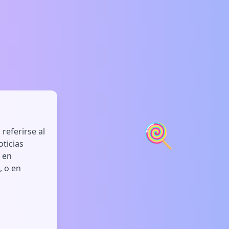
🍭
referirse al
oticias
o en
, o en