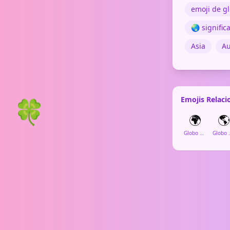
emoji de g
🌏 signific
Asia
Au
🍀
Emojis Relac
🌍
🌎
Globo Mostrando Europa-África
Globo Mo