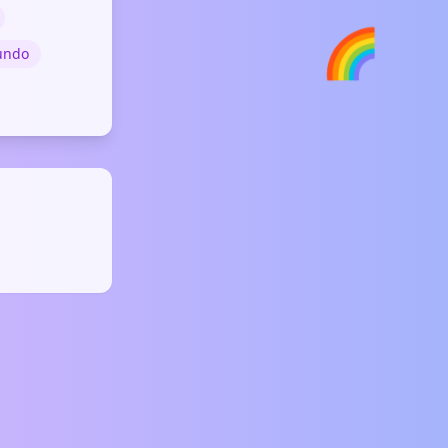
🌈
undo