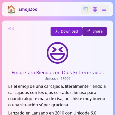
EmojiZoo
Switch emoji styl
Switch lan
v2.0
Download
Share
😆
Emoji Cara Riendo con Ojos Entrecerrados
Unicode: 1F606
Es el emoji de una carcajada, literalmente riendo a
carcajadas con los ojos cerrados. Se usa para
cuando algo te mata de risa, un chiste muy bueno
o una situación súper graciosa.
Lanzado en Lanzado en 2010 con Unicode 6.0