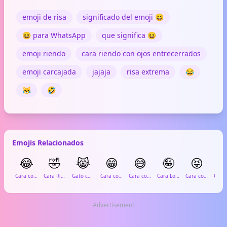
emoji de risa
significado del emoji 😆
😆 para WhatsApp
que significa 😆
emoji riendo
cara riendo con ojos entrecerrados
emoji carcajada
jajaja
risa extrema
😂
😹
🤣
Emojis Relacionados
😂
🤣
😹
😁
😅
🤪
😝

Cara con Lágrimas de Alegría
Cara Riendo a Carcajadas
Gato con Lágrimas de Alegría
Cara con Ojos Felices
Cara con Sudor
Cara Loca
Cara con Lengua y Ojos entrecerrados
Advertisement