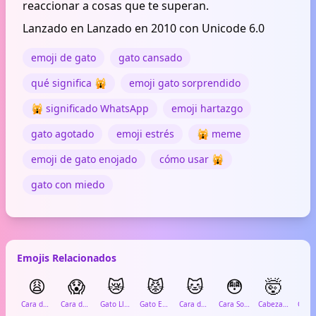
reaccionar a cosas que te superan.
Lanzado en Lanzado en 2010 con Unicode 6.0
emoji de gato
gato cansado
qué significa 🙀
emoji gato sorprendido
🙀 significado WhatsApp
emoji hartazgo
gato agotado
emoji estrés
🙀 meme
emoji de gato enojado
cómo usar 🙀
gato con miedo
Emojis Relacionados
😩
😱
😿
😾
🐱
😳
🤯

Cara de Cansancio
Cara de Grito de Miedo
Gato Llorando
Gato Enojado
Cara de Gato
Cara Sonrojada
Cabeza Explotando