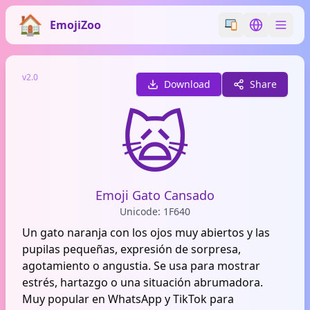
EmojiZoo
Switch emoji styl
Switch lan
v2.0
Download
Share
🙀
Emoji Gato Cansado
Unicode: 1F640
Un gato naranja con los ojos muy abiertos y las
pupilas pequeñas, expresión de sorpresa,
agotamiento o angustia. Se usa para mostrar
estrés, hartazgo o una situación abrumadora.
Muy popular en WhatsApp y TikTok para