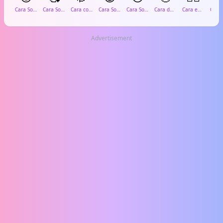
Cara Sonriente
Cara Sonriente con Corazones
Cara con Mano en Boca
Cara Sonriente con Sudor
Cara Sonrojada
Cara de Mareo
Cara en las Nubes
Advertisement