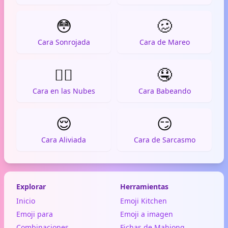
😳
🥴
Cara Sonrojada
Cara de Mareo
😶‍🌫️
🤤
Cara en las Nubes
Cara Babeando
😌
😏
Cara Aliviada
Cara de Sarcasmo
Explorar
Herramientas
Inicio
Emoji Kitchen
Emoji para
Emoji a imagen
Combinaciones
Fichas de Mahjong