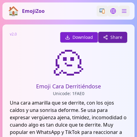
EmojiZoo
Switch emoji styl
Switch lan
v2.0
Download
Share
🫠
Emoji Cara Derritiéndose
Unicode: 1FAE0
Una cara amarilla que se derrite, con los ojos
caídos y una sonrisa deforme. Se usa para
expresar vergüenza ajena, timidez, incomodidad o
cuando algo es tan dulce que te derrite. Muy
popular en WhatsApp y TikTok para reaccionar a