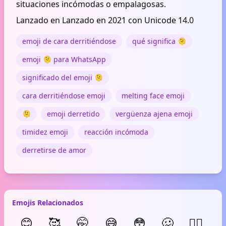
situaciones incómodas o empalagosas.
Lanzado en Lanzado en 2021 con Unicode 14.0
emoji de cara derritiéndose
qué significa 🫠
emoji 🫠 para WhatsApp
significado del emoji 🫠
cara derritiéndose emoji
melting face emoji
🫠
emoji derretido
vergüenza ajena emoji
timidez emoji
reacción incómoda
derretirse de amor
Emojis Relacionados
😊
🥰
🤭
😅
😳
🥴
😶‍🌫️
