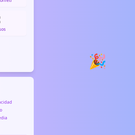
onfeti

sos
🎉
vacidad
o
edia