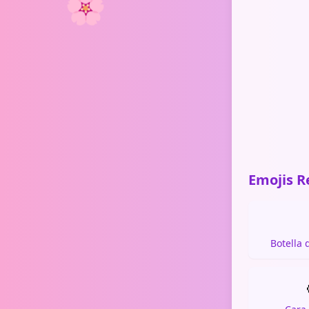
🌸
Emojis R
Botella