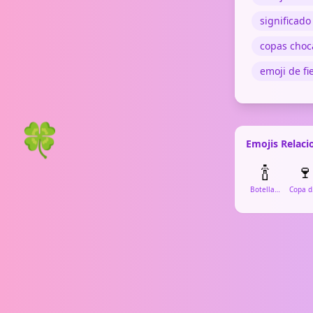
significado
copas choc
emoji de fi
🍀
Emojis Relac
🍾
🍷
Botella de Champán
C