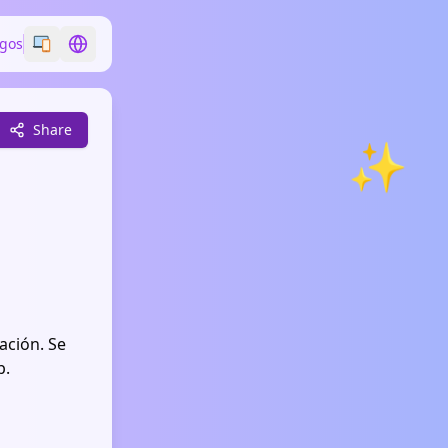
egos
Switch emoji style
Switch language
Share
✨
ación. Se
p.