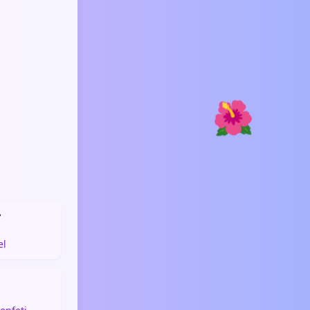
🌺

el
