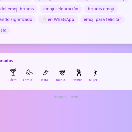
 del emoji brindis
emoji celebración
brindis emoji
ando significado
🥂 en WhatsApp
emoji para felicitar
esta
ionados
🍸
🥳
🎉
🎊
🕺
💃
opa de Vino
Cóctel
Cara de Fiesta
Fiesta de Confeti
Bola de Confeti
Hombre Bailando
Mujer Bailando
Advertisement