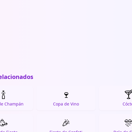
elacionados
🍾
🍷

 de Champán
Copa de Vino
Cóct
🥳
🎉
