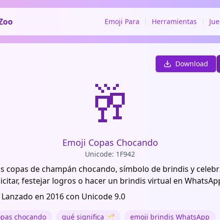
Zoo
Emoji Para
Herramientas
Ju
Download
🥂
Emoji Copas Chocando
Unicode: 1F942
s copas de champán chocando, símbolo de brindis y celebr
icitar, festejar logros o hacer un brindis virtual en WhatsAp
 Lanzado en 2016 con Unicode 9.0
opas chocando
qué significa 🥂
emoji brindis WhatsApp