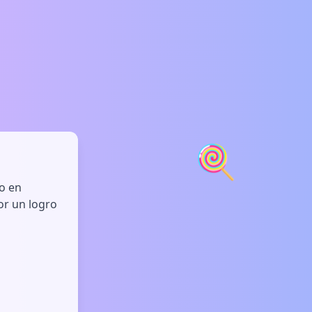
🍭
ho en
or un logro