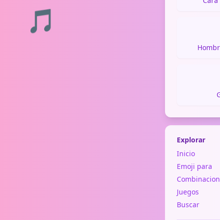
Cara 
🎵
Hombr
Explorar
Inicio
Emoji para
Combinacion
Juegos
Buscar