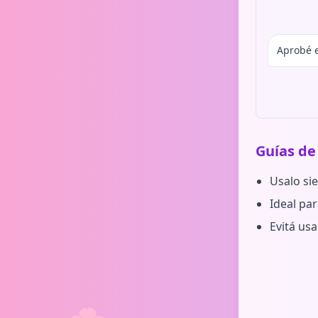
Aprobé e
Guías de
Usalo si
Ideal pa
Evitá usa