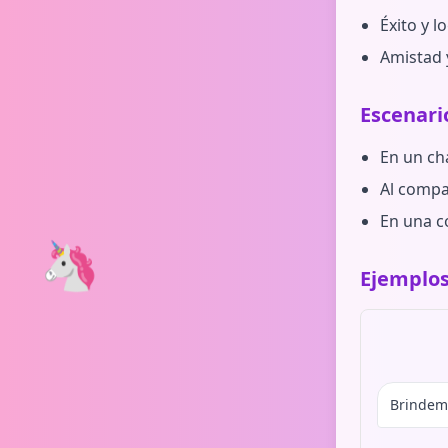
Éxito y 
Amistad 
Escenari
En un ch
Al compa
En una c
🦄
Ejemplos
Brindemo