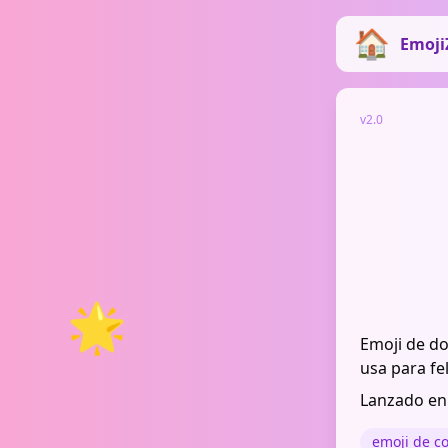
Emoji
v2.0
🌟
Emoji de do
usa para fel
Lanzado en
emoji de c