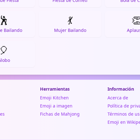
de Fiesta
Fiesta de Confeti
Bola de C
🕺
💃

e Bailando
Mujer Bailando
Aplau
🎈
Globo
Herramientas
Información
Emoji Kitchen
Acerca de
Emoji a imagen
Política de pri
es
Fichas de Mahjong
Términos de us
Emoji en Wikip