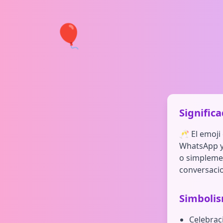
🎈
Signific
🥂 El emoji
WhatsApp y 
o simplemen
conversaci
Simboli
Celebrac