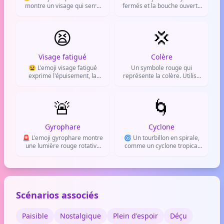
montre un visage qui serre
fermés et la bouche ouverte
les dents, les sourcils
vers le bas. Il sert à exprimer
froncés. Il exprime l'effort, la
une fatigue profonde, une
frustration ou le fait de
😫
grande frustration ou un
💢
serrer les dents.
sentiment d'être
complètement dépassé par
les événements.
Visage fatigué
Colère
😫 L'emoji visage fatigué
Un symbole rouge qui
exprime l'épuisement, la
représente la colère. Utilisé
lassitude ou le
pour exprimer de la
découragement après une
frustration ou de l'irritation
journée difficile.
🚨
dans les messages en ligne.
🌀
Gyrophare
Cyclone
🚨 L'emoji gyrophare montre
🌀 Un tourbillon en spirale,
une lumière rouge rotative
comme un cyclone tropical
de police. Il sert à signaler
vu du ciel ou une tornade. On
une urgence, une alerte ou
l'envoie pour parler de
attirer l'attention sur
tempête, de vent ou d'un
quelque chose d'important.
tourbillon d'émotions.
Scénarios associés
Paisible
Nostalgique
Plein d'espoir
Déçu