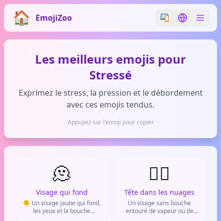
EmojiZoo
Switch emoji styl
Switch lan
Les meilleurs emojis pour
Stressé
Exprimez le stress, la pression et le débordement
avec ces emojis tendus.
Appuyez sur l'emoji pour copier
🫠
😶‍🌫️
Visage qui fond
Tête dans les nuages
🫠 Un visage jaune qui fond,
Un visage sans bouche
les yeux et la bouche
entouré de vapeur ou de
dégoulinant vers le bas.
nuages. Utilisé pour