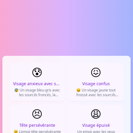
😰
😖
Visage anxieux avec sueur
Visage confus
😰 Un visage bleu-gris avec
😖 Un visage jaune tout
les sourcils froncés, la
froissé avec les sourcils
bouche tremblante et une
froncés et une bouche
goutte de sueur. Il exprime
tordue. Il exprime la
l'anxiété, le stress ou la peur
😣
confusion, la frustration ou le
😩
de quelque chose qui va
désarroi face à une situation.
arriver.
Tête persévérante
Visage épuisé
😣 L'emoji tête persévérante
Un emoji avec les yeux