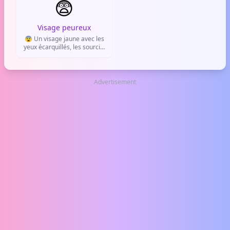
😨
une surprise totale ou une
idée tellement géniale
qu'elle fait exploser le crâne.
Visage peureux
😨 Un visage jaune avec les
yeux écarquillés, les sourcils
levés et la bouche ouverte. Il
exprime la peur, l'inquiétude
ou l'appréhension face à
quelque chose.
Advertisement