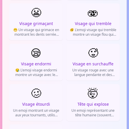
Exprime la gêne, la honte ou
exprimer un état de
un malaise intense.
😬
flottement, de détente
🫨
extrême, de confusion ou de
rêverie.
Visage grimaçant
Visage qui tremble
😬 Un visage qui grimace en
🫨 L'emoji visage qui tremble
montrant les dents serrées
montre un visage flou qui
et un sourire crispé. Il
vibre. Il exprime le choc, la
exprime la gêne, l'embarras
peur intense, l'excitation
ou une situation
😪
forte ou la stupéfaction.
🥵
inconfortable.
Visage endormi
Visage en surchauffe
😪 L'emoji visage endormi
Un visage rouge avec une
montre un visage avec les
langue pendante et des
yeux fermés, une bulle et
gouttes de sueur. Symbole
une goutte. Il sert à dire
de la chaleur extrême, de la
qu'on est fatigué ou qu'on
🥴
fatigue et de la sensation
🤯
s'endort.
d'étouffement.
Visage étourdi
Tête qui explose
Un emoji montrant un visage
Un emoji représentant une
aux yeux tournants, utilisé
tête humaine (souvent
pour exprimer un état
bleue) qui explose, laissant
d'étourdissement, de
voir le cerveau. Il sert à
confusion ou d'ivresse.
exprimer un choc extrême,