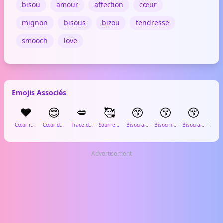
bisou
amour
affection
cœur
mignon
bisous
bizou
tendresse
smooch
love
Emojis Associés
❤️
😍
💋
🥰
😙
😗
😚

Cœur rouge
Cœur dans les yeux
Trace de rouge à lèvres
Sourire avec des cœurs
Bisou avec les yeux fermés
Bisou neutre
Bisou avec les yeux fermés et rougeurs
Advertisement