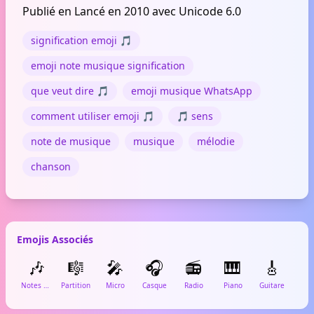
Publié en Lancé en 2010 avec Unicode 6.0
signification emoji 🎵
emoji note musique signification
que veut dire 🎵
emoji musique WhatsApp
comment utiliser emoji 🎵
🎵 sens
note de musique
musique
mélodie
chanson
Emojis Associés
🎶
🎼
🎤
🎧
📻
🎹
🎸
Notes musique
Partition
Micro
Casque
Radio
Piano
Guitare