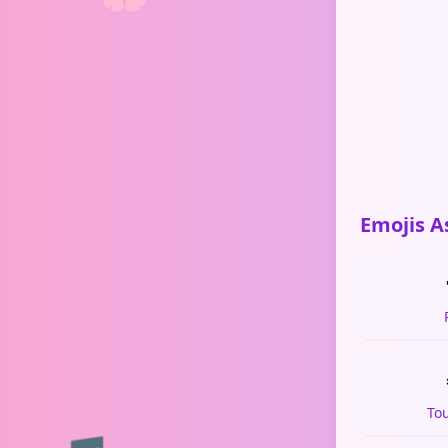
Emojis A
To