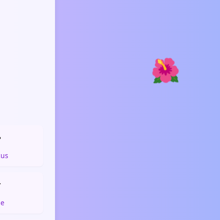
🌺

cus

be