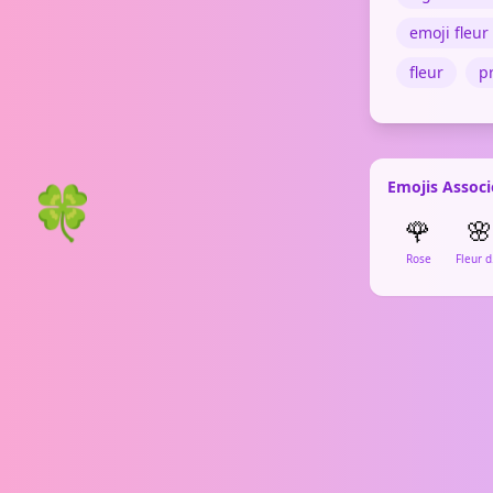
emoji fleu
fleur
p
🍀
Emojis Associ
🌹
🌸
Rose
Fl