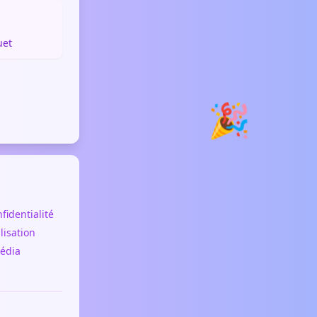

uet
🎉
fidentialité
lisation
pédia