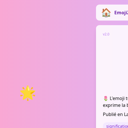
Emoji
v2.0
🌟
🌷 L'emoji 
exprime la b
Publié en L
significati