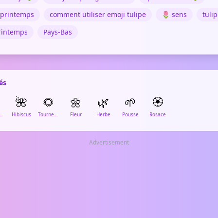
r printemps
comment utiliser emoji tulipe
🌷 sens
tuli
rintemps
Pays-Bas
és
🌺
🌻
🌼
🌿
🌱
🏵️
eur de cerisier
Hibiscus
Tournesol
Fleur
Herbe
Pousse
Rosace
Advertisement