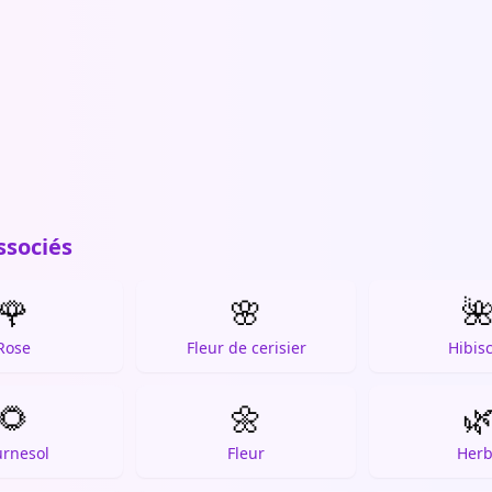
ssociés
🌹
🌸

Rose
Fleur de cerisier
Hibis
🌻
🌼

urnesol
Fleur
Her