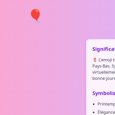
🎈
Significa
🌷 L'emoji 
Pays-Bas. S
virtuelleme
bonne journé
Symboli
Printemp
Élégance