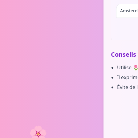
Amsterd
Conseils 
Utilise 
Il exprim
Évite de 
🌸