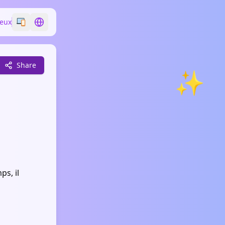
Jeux
Switch emoji style
Switch language
Share
✨
ps, il