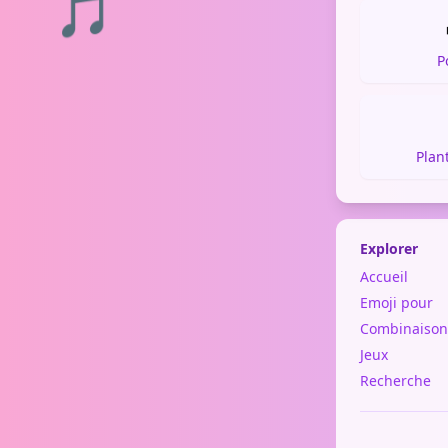
🎵
P
Plan
Explorer
Accueil
Emoji pour
Combinaison
Jeux
Recherche