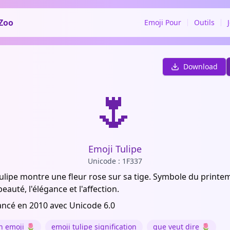
Zoo
Emoji Pour
Outils
Download
🌷
Emoji Tulipe
Unicode : 1F337
tulipe montre une fleur rose sur sa tige. Symbole du printem
eauté, l'élégance et l'affection.
ancé en 2010 avec Unicode 6.0
on emoji 🌷
emoji tulipe signification
que veut dire 🌷