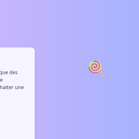
🍭
ique des
re
uhaiter une