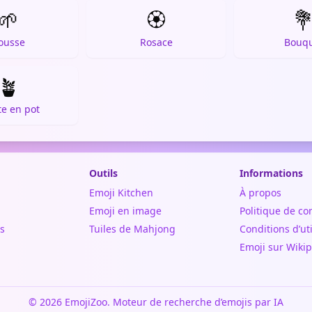
🌱
🏵️

ousse
Rosace
Bouq
🪴
te en pot
Outils
Informations
Emoji Kitchen
À propos
Emoji en image
Politique de con
s
Tuiles de Mahjong
Conditions d’uti
Emoji sur Wiki
© 2026 EmojiZoo. Moteur de recherche d’emojis par IA