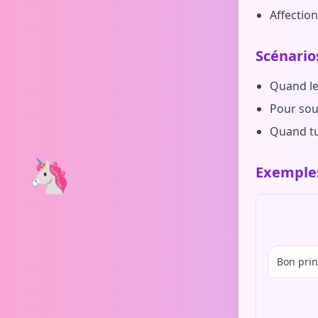
Affection
Scénario
Quand le
Pour sou
Quand tu
🦄
Exemples
Bon prin