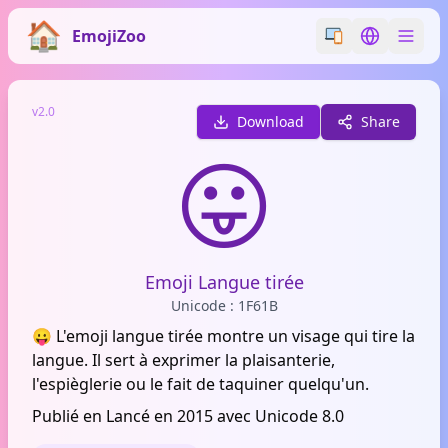
EmojiZoo
Switch emoji styl
Switch lan
v2.0
Download
Share
😛
Emoji Langue tirée
Unicode : 1F61B
😛 L'emoji langue tirée montre un visage qui tire la
langue. Il sert à exprimer la plaisanterie,
l'espièglerie ou le fait de taquiner quelqu'un.
Publié en Lancé en 2015 avec Unicode 8.0