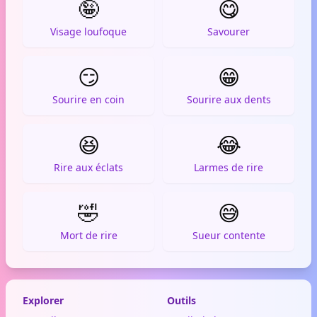
🤪
😋
Visage loufoque
Savourer
😏
😁
Sourire en coin
Sourire aux dents
😆
😂
Rire aux éclats
Larmes de rire
🤣
😅
Mort de rire
Sueur contente
Explorer
Outils