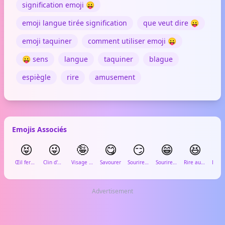
signification emoji 😛
emoji langue tirée signification
que veut dire 😛
emoji taquiner
comment utiliser emoji 😛
😛 sens
langue
taquiner
blague
espiègle
rire
amusement
Emojis Associés
😝
😜
🤪
😋
😏
😁
😆

Œil fermé langue tirée
Clin d'œil langue tirée
Visage loufoque
Savourer
Sourire en coin
Sourire aux dents
Rire aux éclats
Advertisement