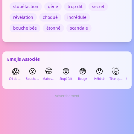
stupéfaction
gêne
trop dit
secret
révélation
choqué
incrédule
bouche bée
étonné
scandale
Emojis Associés
😱
😮
🤭
😲
😳
😯
🤯

Cri de peur
Bouche ouverte
Main sur la bouche
Stupéfait
Rouge
Hébété
Tête qui explose
Advertisement