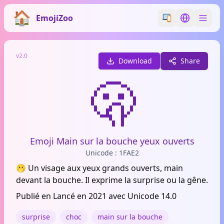
EmojiZoo
Switch emoji styl
Switch lan
v2.0
Download
Share
🫢
Emoji Main sur la bouche yeux ouverts
Unicode : 1FAE2
🫢 Un visage aux yeux grands ouverts, main
devant la bouche. Il exprime la surprise ou la gêne.
Publié en Lancé en 2021 avec Unicode 14.0
surprise
choc
main sur la bouche