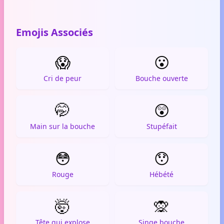
Emojis Associés
😱
😮
Cri de peur
Bouche ouverte
🤭
😲
Main sur la bouche
Stupéfait
😳
😯
Rouge
Hébété
🤯
🙊
Tête qui explose
Singe bouche