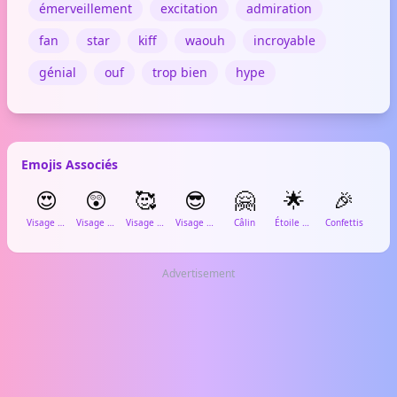
émerveillement
excitation
admiration
fan
star
kiff
waouh
incroyable
génial
ouf
trop bien
hype
Emojis Associés
😍
😲
🥰
😎
🤗
🌟
🎉

Visage amoureux
Visage surpris
Visage avec des cœurs
Visage cool
Câlin
Étoile brillante
Confettis
Fe
Advertisement