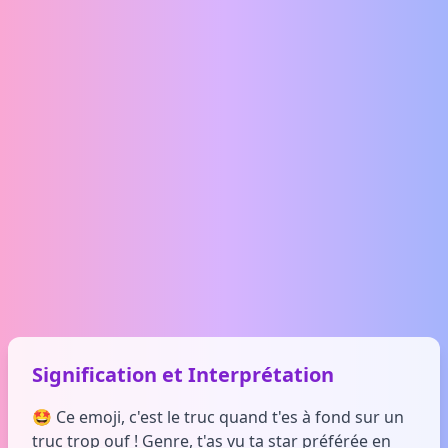
Signification et Interprétation
🤩 Ce emoji, c'est le truc quand t'es à fond sur un
truc trop ouf ! Genre, t'as vu ta star préférée en