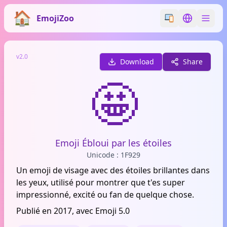
EmojiZoo
Switch emoji styl
Switch lan
v2.0
Download
Share
🤩
Emoji Ébloui par les étoiles
Unicode : 1F929
Un emoji de visage avec des étoiles brillantes dans
les yeux, utilisé pour montrer que t'es super
impressionné, excité ou fan de quelque chose.
Publié en 2017, avec Emoji 5.0