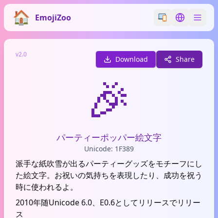
EmojiZoo
Switch emoji styl
Switch lan
v2.0
Download
Share
🎉
パーティーポッパー絵文字
Unicode: 1F389
派手な紙吹雪が出るパーティーグッズをモチーフにし
た絵文字。お祝いの気持ちを表現したり、成功を祝う
時に使われるよ。
2010年随Unicode 6.0、E0.6としてリリースでリリー
ス