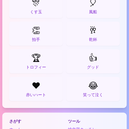
🎊
🎈
くす玉
風船
👏
🥂
拍手
乾杯
🏆
👍
トロフィー
グッド
❤️
😂
赤いハート
笑って泣く
さがす
ツール