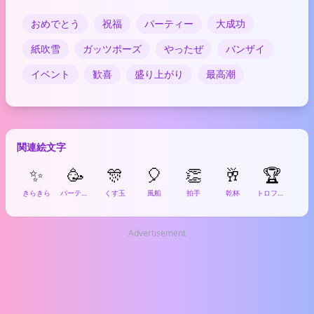
おめでとう
祝福
パーティー
大成功
紙吹雪
ガッツポーズ
やったぜ
バンザイ
イベント
歓喜
盛り上がり
最高潮
関連絵文字
✨
🥳
🎊
🎈
👏
🥂
🏆

きらきら
パーティーフェイス
くす玉
風船
拍手
乾杯
トロフィー
グ
Advertisement