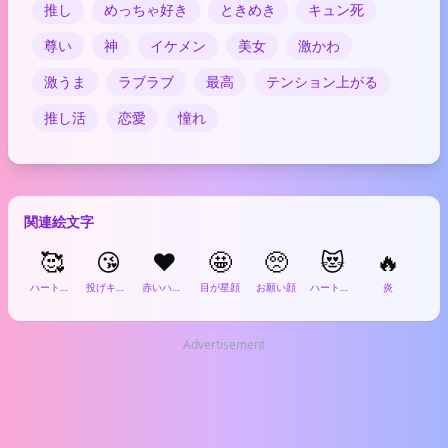
推し
めっちゃ好き
ときめき
キュン死
尊い
神
イケメン
美女
激かわ
激うま
ラブラブ
最高
テンション上がる
推し活
恋愛
憧れ
関連絵文字
🥰
😘
❤️
🤩
🥺
😻
🔥
ハートの笑顔
投げキッス
赤いハート
目が星顔
お願い顔
ハート目の猫
炎
キラ
Advertisement