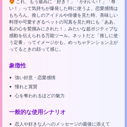
😍 これ、もう最高に「好き！」「かわいい！」「尊
い！」って気持ちが爆発した時に使うよ。恋愛感情は
もちろん、推しのアイドルや俳優を見た時、美味しい
料理や可愛すぎるペットの写真を見た時にも「ああ、
私の心を鷲掴みにされた！」みたいな超ポジティブな
感動を伝えられる万能ツール。ネットだと「推しに使
う定番」ってイメージかも。めっちゃテンション上が
ってるときの顔って感じ。
象徴性
強い好意・恋愛感情
憧れと賞賛
心を奪われるほどの魅力
一般的な使用シナリオ
恋人や好きな人へのメッセージの最後に添えて