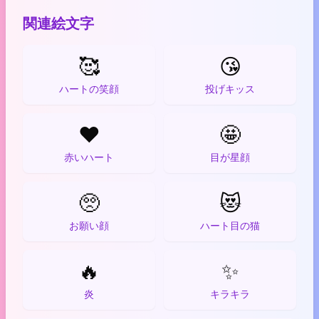
関連絵文字
🥰
😘
ハートの笑顔
投げキッス
❤️
🤩
赤いハート
目が星顔
🥺
😻
お願い顔
ハート目の猫
🔥
✨
炎
キラキラ