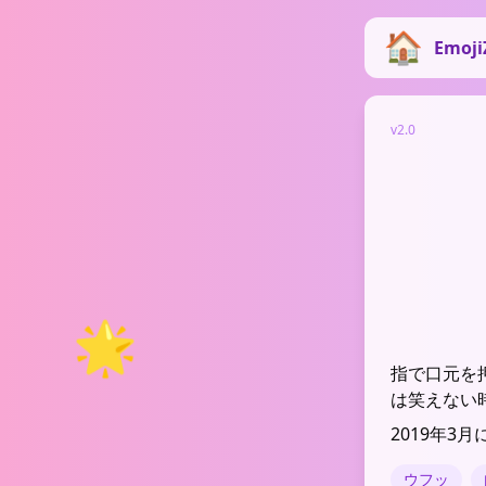
Emoji
v2.0
🌟
指で口元を
は笑えない
2019年3月
ウフッ