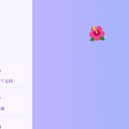
🌺

あてる顔

し猿
