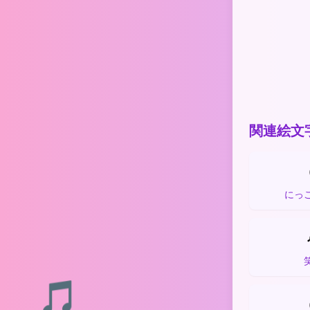
関連絵文
にっ
🎵