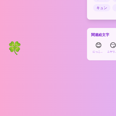
キュン
関連絵文字
🍀
😊

にっこり笑う顔
ニヤリ