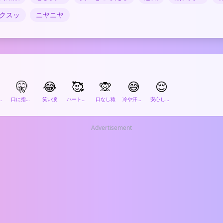
クスッ
ニヤニヤ

🤫
😂
🥰
🙊
😅
😌
と笑う顔
口に指をあてる顔
笑い涙
ハートで笑う顔
口なし猿
冷や汗の笑顔
安心した顔
Advertisement