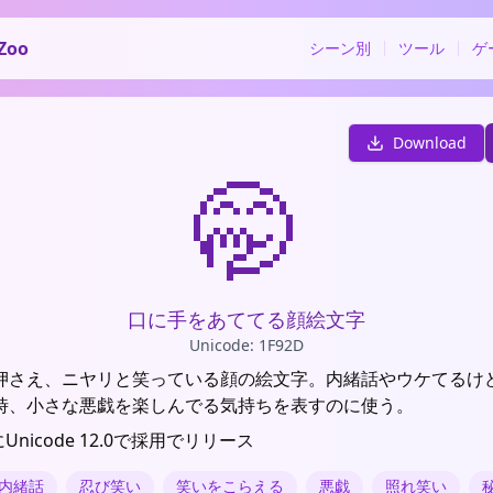
Zoo
シーン別
ツール
ゲ
Download
🤭
口に手をあててる顔絵文字
Unicode: 1F92D
押さえ、ニヤリと笑っている顔の絵文字。内緒話やウケてるけ
時、小さな悪戯を楽しんでる気持ちを表すのに使う。
にUnicode 12.0で採用でリリース
内緒話
忍び笑い
笑いをこらえる
悪戯
照れ笑い