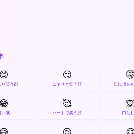
字
😊
😏

こり笑う顔
ニヤリと笑う顔
口に指を
😂
🥰

笑い涙
ハートで笑う顔
口な
😅
😌
