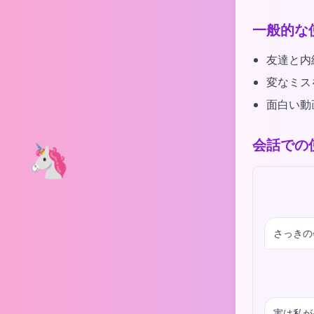
一般的な
友達と内
変なミス
面白い動
会話での
🦄
さっきの
実は私が