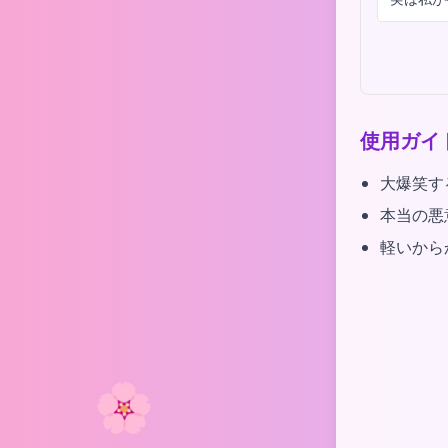
使用ガイ
大爆笑す
本当の悪
軽いから
🌸