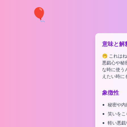
🎈
意味と解
🤭 これ
悪戯心や秘
な時に使う
えたい時に
象徴性
秘密や内
笑いをこ
軽い悪戯