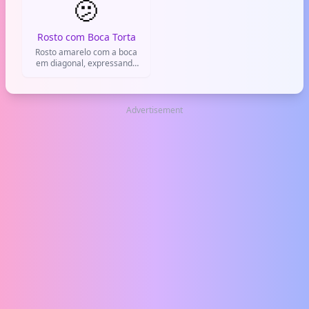
🫤
Rosto com Boca Torta
Rosto amarelo com a boca
em diagonal, expressando
incerteza, confusão ou um
'hmm...' sem graça.
Advertisement