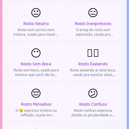
constrangedoras.
felicidade.
😐
😑
Rosto Neutro
Rosto Inexpressivo
Rosto sem sorriso nem
O emoji do rosto sem
tristeza, usado para mostrar
expressão, usado pra
indiferença ou tédio.
mostrar indiferença ou
neutralidade.
😶
😮‍💨
Rosto Sem Boca
Rosto Exalando
Rosto sem boca, usado para
Rosto exalando ar pela boca,
mostrar que você não tem
usado pra mostrar alívio,
nada a dizer ou prefere o
cansaço ou frustração.
silêncio.
😔
😕
Rosto Pensativo
Rosto Confuso
O 😔 expressa tristeza ou
Rosto confuso expressa
reflexão, usado em
dúvida ou perplexidade em
momentos de desânimo ou
mensagens.
preocupação.