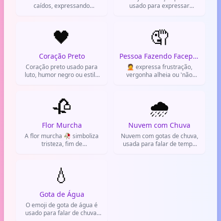
caídos, expressando
usado para expressar
decepção ou tristeza. Usado
tristeza, desgosto amoroso e
para reagir a notícias ruins
decepção.
ou frustrações.
🖤
🤦
Coração Preto
Pessoa Fazendo Facepalm
Coração preto usado para
🤦 expressa frustração,
luto, humor negro ou estilo
vergonha alheia ou 'não
dark.
acredito nisso'. Usado
quando algo dá errado.
🥀
🌧️
Flor Murcha
Nuvem com Chuva
A flor murcha 🥀 simboliza
Nuvem com gotas de chuva,
tristeza, fim de
usada para falar de tempo
relacionamento e decepção.
chuvoso, dias nublados ou
Muito usada no WhatsApp
aquela preguiça.
para expressar perda ou
💧
desilusão.
Gota de Água
O emoji de gota de água é
usado para falar de chuva,
hidratação ou lágrimas.