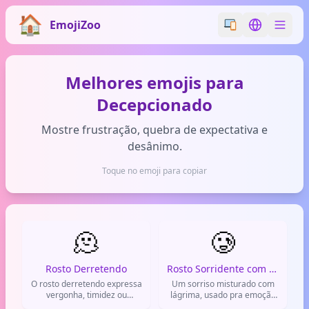
EmojiZoo
Switch emoji styl
Switch lan
Melhores emojis para
Decepcionado
Mostre frustração, quebra de expectativa e
desânimo.
Toque no emoji para copiar
🫠
🥲
Rosto Derretendo
Rosto Sorridente com Lágrima
O rosto derretendo expressa
Um sorriso misturado com
vergonha, timidez ou
lágrima, usado pra emoção
desconforto em situações
agridoce ou choro de