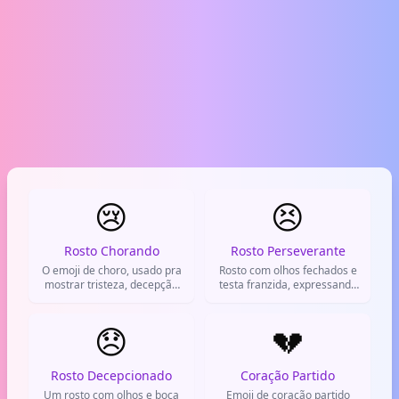
😢
😣
Rosto Chorando
Rosto Perseverante
O emoji de choro, usado pra
Rosto com olhos fechados e
mostrar tristeza, decepção
testa franzida, expressando
ou nostalgia.
esforço ou dificuldade.
Usado pra mostrar que tá
😞
tentando.
💔
Rosto Decepcionado
Coração Partido
Um rosto com olhos e boca
Emoji de coração partido