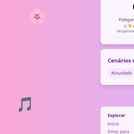
🌸
Polegar
O 👎 é
desaprova
mostrar qu
discor
Cenários 
Assustado
🎵
Explorar
Início
Emoji para