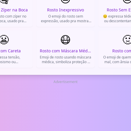
 Zíper na Boca
Rosto Inexpressivo
Rosto Sem E
sto com zíper no
O emoji do rosto sem
😒 expressa tédio
boca, usado pra
expressão, usado pra mostrar
ou descontenta
do, silêncio ou que
indiferença ou neutralidade.
usado como 
ode falar.
WhatsA
😬
😷

com Careta
Rosto com Máscara Médica
Rosto co
essa tensão,
Emoji de rosto usando máscara
O emoji de quem
osismo ou
médica, simboliza proteção e
mal, com ânsia 
mento, usado em
cuidados com a saúde, comum
nojo extremo.
o WhatsApp para
na pandemia.
reações de mal-e
 embaraçosas.
ou comida
Advertisement