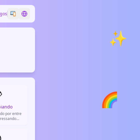
ogos
Switch emoji style
Switch language
✨

🌈
piando
do por entre
pressando
u timidez.
