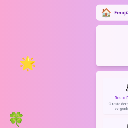
Emoji
🌟
Rosto 
O rosto der
vergonh
🍀
desconfort
constr