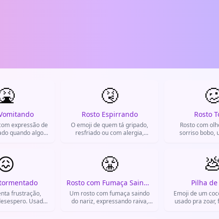
🤮
🤧

 Vomitando
Rosto Espirrando
Rosto T
com expressão de
O emoji de quem tá gripado,
Rosto com olho
ado quando algo
resfriado ou com alergia,
sorriso bobo, 
epulsivo acontece.
espirrando.
mostrar tontura,
constrang
😖
😤

Atormentado
Rosto com Fumaça Saindo do Nariz
Pilha de
nta frustração,
Um rosto com fumaça saindo
Emoji de um cocô
desespero. Usado
do nariz, expressando raiva,
usado pra zoar, 
dá errado ou você
frustração ou irritação. É usado
ruim ou fazer
uenta mais.
para mostrar que alguém está
banhei