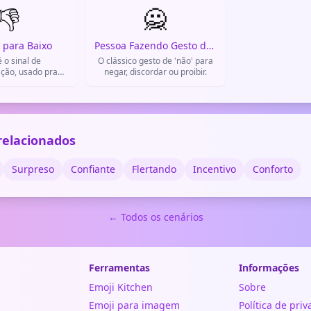
👎
furioso ou indignado com algo.
🙅
 para Baixo
Pessoa Fazendo Gesto de Não
 o sinal de
O clássico gesto de 'não' para
ção, usado pra
negar, discordar ou proibir.
e não gostou ou
dou de algo.
relacionados
Surpreso
Confiante
Flertando
Incentivo
Conforto
← Todos os cenários
Ferramentas
Informações
Emoji Kitchen
Sobre
Emoji para imagem
Política de pri