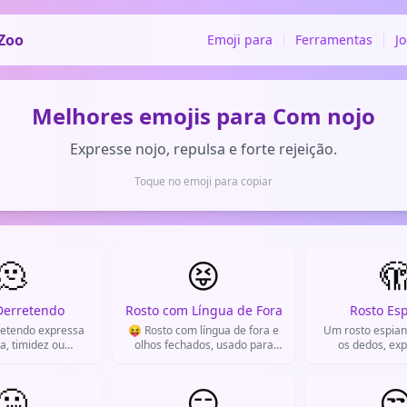
Zoo
Emoji para
Ferramentas
J
Melhores emojis para Com nojo
Expresse nojo, repulsa e forte rejeição.
Toque no emoji para copiar
🫠
😝

Derretendo
Rosto com Língua de Fora
Rosto Es
retendo expressa
😝 Rosto com língua de fora e
Um rosto espian
a, timidez ou
olhos fechados, usado para
os dedos, ex
o em situações
expressar ironia, malcriação ou
curiosidade o
angedoras.
brincadeira no WhatsApp.
🤐
😑
