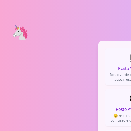
🦄
Rosto
Rosto verde 
náusea, us
nojento ou r
Rosto 
😖 represe
confusão e 
quando algo 
não ag