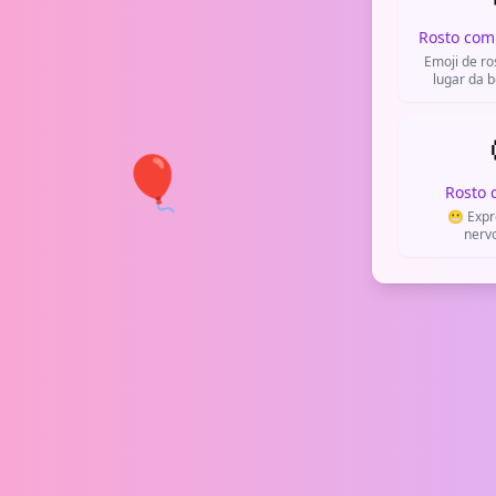
Rosto com
Emoji de ro
lugar da 
indicar segre
não p
🎈
Rosto 
😬 Expr
nerv
constrangi
reações e n
situações