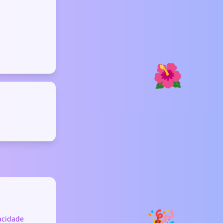
🌺
🎉
vacidade