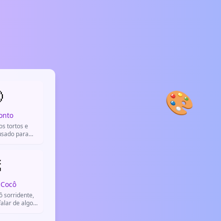

🎨
onto
s tortos e
usado para
 bebedeira ou
imento.

 Cocô
 sorridente,
falar de algo
 piada de
ro.