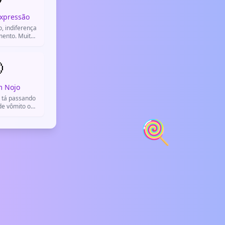
xpressão
, indiferença
mento. Muito
reação no
pp.

m Nojo
 tá passando
de vômito ou
 Usado pra
🍭
star, repulsa
 ruim.