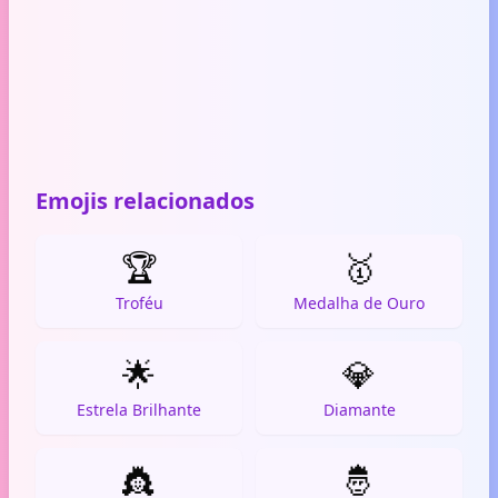
Emojis relacionados
🏆
🥇
Troféu
Medalha de Ouro
🌟
💎
Estrela Brilhante
Diamante
👸
🤴