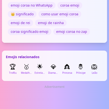
emoji coroa no WhatsApp
coroa emoji
👑 significado
como usar emoji coroa
emoji de rei
emoji de rainha
coroa significado emoji
emoji coroa no zap
Emojis relacionados
🏆
🥇
🌟
💎
👸
🤴
🦁

Troféu
Medalha de Ouro
Estrela Brilhante
Diamante
Princesa
Príncipe
Leão
Cart
Advertisement