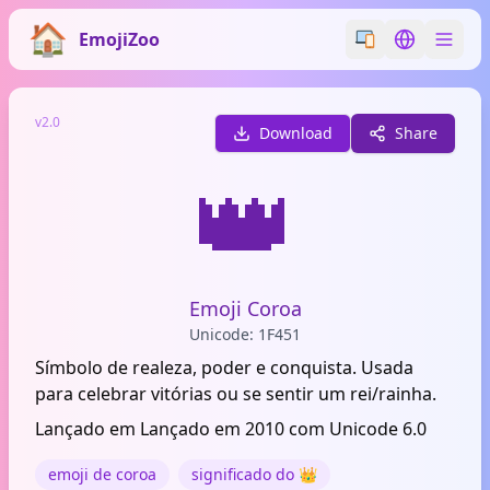
EmojiZoo
Switch emoji styl
Switch lan
v2.0
Download
Share
👑
Emoji Coroa
Unicode: 1F451
Símbolo de realeza, poder e conquista. Usada
para celebrar vitórias ou se sentir um rei/rainha.
Lançado em Lançado em 2010 com Unicode 6.0
emoji de coroa
significado do 👑