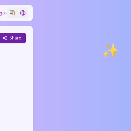
ogos
Switch emoji style
Switch language
Share
✨