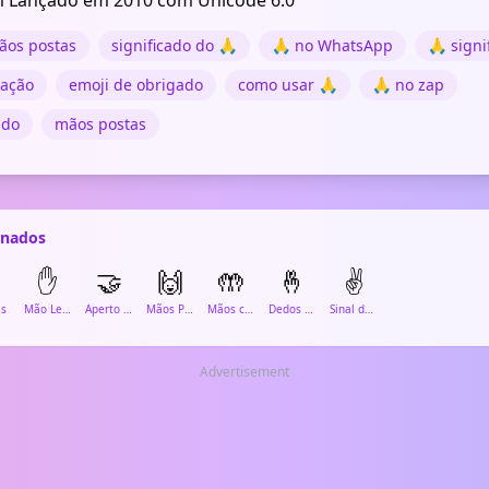
 Lançado em 2010 com Unicode 6.0
ãos postas
significado do 🙏
🙏 no WhatsApp
🙏 signi
ração
emoji de obrigado
como usar 🙏
🙏 no zap
ado
mãos postas
onados
✋
🤝
🙌
🤲
🤞
✌️
s
Mão Levantada
Aperto de Mãos
Mãos Para Cima
Mãos com Palmas Para Cima
Dedos Cruzados
Sinal de Vitória
Advertisement