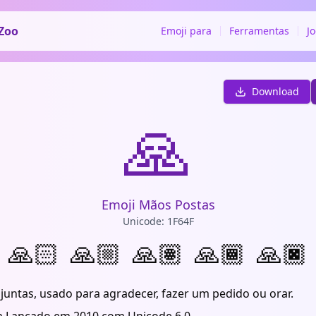
Zoo
Emoji para
Ferramentas
J
Download
🙏
Emoji Mãos Postas
Unicode: 1F64F
🙏🏻
🙏🏼
🙏🏽
🙏🏾
🙏🏿
untas, usado para agradecer, fazer um pedido ou orar.