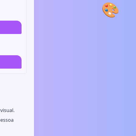
🎨
isual.
pessoa