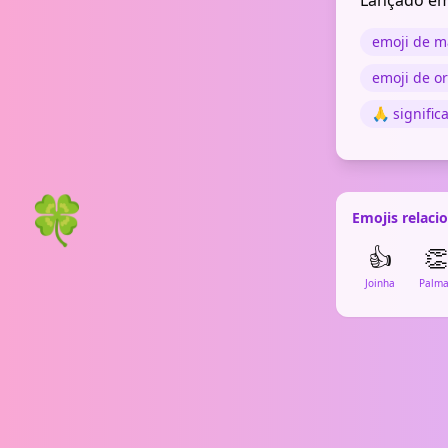
Lançado em
emoji de m
emoji de o
🙏 signific
🍀
Emojis relaci
👍
👏
Joinha
Palma