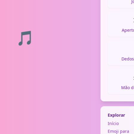
J
Apert
🎵
Dedos
Mão d
Explorar
Início
Emoji para