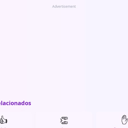
Advertisement
elacionados
👍
👏
✋