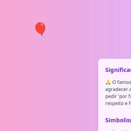
🎈
Signific
🙏 O famos
agradecer 
pedir 'por 
respeito e f
Simboli