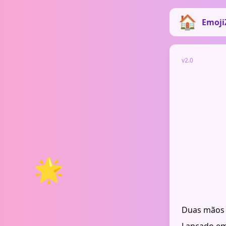
Emoji
v2.0
🌟
Duas mãos j