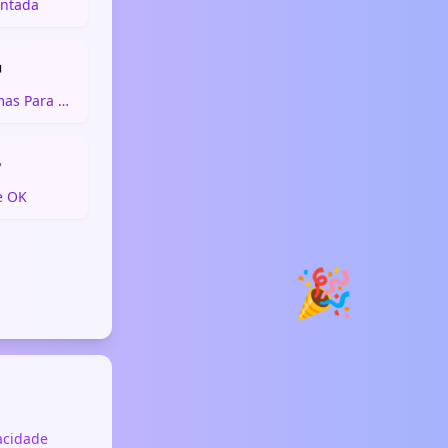
ntada

Mãos com Palmas Para Cima

e OK
🎉
vacidade