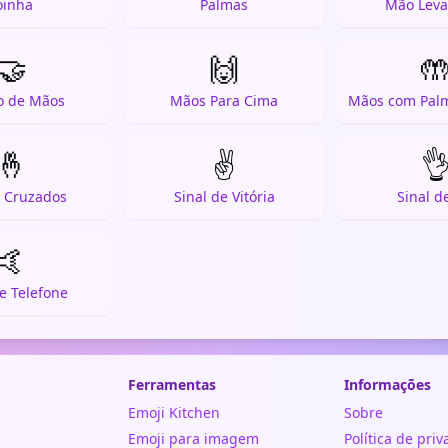
oinha
Palmas
Mão Leva
🤝
🙌

o de Mãos
Mãos Para Cima
🤞
✌️

 Cruzados
Sinal de Vitória
Sinal d
🤙
e Telefone
Ferramentas
Informações
Emoji Kitchen
Sobre
Emoji para imagem
Política de pri