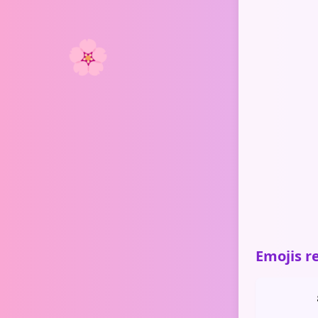
🌸
Emojis r