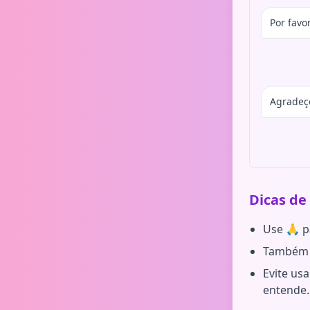
Por favor
Agradeç
Dicas de
Use 🙏 p
Também s
Evite us
entende.