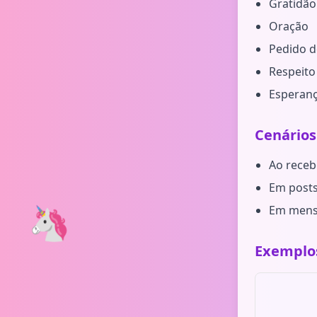
Gratidão
Oração
Pedido d
Respeito
Esperan
Cenários
Ao receb
Em posts
🦄
Em mensa
Exemplos