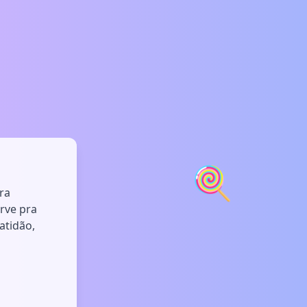
🍭
ra
rve pra
atidão,