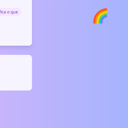
🌈
fica o que