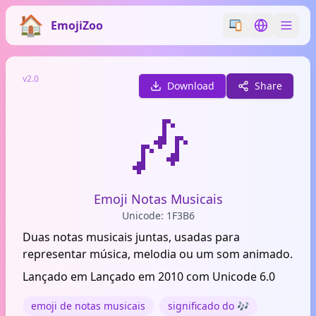
EmojiZoo
Switch emoji styl
Switch lan
v2.0
Download
Share
🎶
Emoji Notas Musicais
Unicode: 1F3B6
Duas notas musicais juntas, usadas para
representar música, melodia ou um som animado.
Lançado em Lançado em 2010 com Unicode 6.0
emoji de notas musicais
significado do 🎶