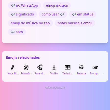
🎶 no WhatsApp
emoji música
🎶 significado
como usar 🎶
🎶 em status
emoji de música no zap
notas musicais emoji
🎶 som
Emojis relacionados
🎵
🎤
🎧
🎸
🎹
🥁
🎺

Nota Musical
Microfone
Fone de Ouvido
Violão
Teclado Musical
Bateria
Trompete
Saxo
Advertisement