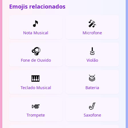
Emojis relacionados
🎵
🎤
Nota Musical
Microfone
🎧
🎸
Fone de Ouvido
Violão
🎹
🥁
Teclado Musical
Bateria
🎺
🎷
Trompete
Saxofone