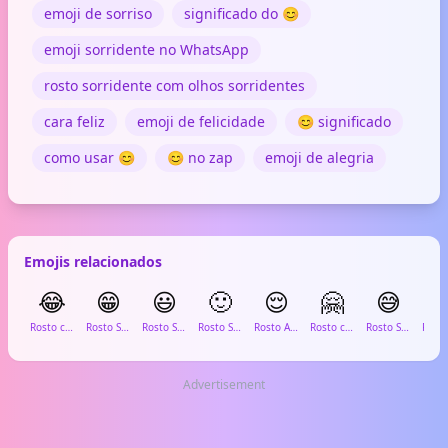
emoji de sorriso
significado do 😊
emoji sorridente no WhatsApp
rosto sorridente com olhos sorridentes
cara feliz
emoji de felicidade
😊 significado
como usar 😊
😊 no zap
emoji de alegria
Emojis relacionados
😂
😁
😃
🙂
😌
🤗
😅

Rosto com Lágrimas de Alegria
Rosto Sorridente com Olhos Apertados
Rosto Sorridente com Olhos Grandes
Rosto Sorridente
Rosto Aliviado
Rosto com Mãos Abertas
Rosto Sorridente com Suor
Advertisement