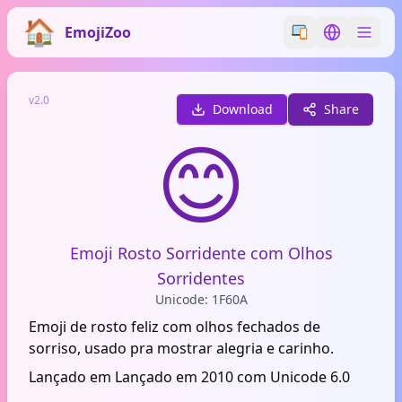
EmojiZoo
Switch emoji styl
Switch lan
v2.0
Download
Share
😊
Emoji Rosto Sorridente com Olhos
Sorridentes
Unicode: 1F60A
Emoji de rosto feliz com olhos fechados de
sorriso, usado pra mostrar alegria e carinho.
Lançado em Lançado em 2010 com Unicode 6.0