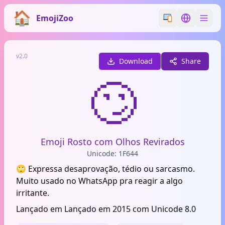
EmojiZoo
Switch emoji styl
Switch lan
v2.0
Download
Share
🙄
Emoji Rosto com Olhos Revirados
Unicode: 1F644
🙄 Expressa desaprovação, tédio ou sarcasmo.
Muito usado no WhatsApp pra reagir a algo
irritante.
Lançado em Lançado em 2015 com Unicode 8.0