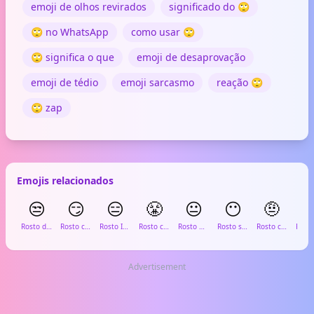
emoji de olhos revirados
significado do 🙄
🙄 no WhatsApp
como usar 🙄
🙄 significa o que
emoji de desaprovação
emoji de tédio
emoji sarcasmo
reação 🙄
🙄 zap
Emojis relacionados
😒
😏
😑
😤
😐
😶
🤨

Rosto de Desaprovação
Rosto com Sorriso Irônico
Rosto Inexpressivo
Rosto com Fumaça no Nariz
Rosto Neutro
Rosto sem Boca
Rosto com Sobrancelha Levantada
Advertisement