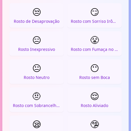
😒
😏
Rosto de Desaprovação
Rosto com Sorriso Irônico
😑
😤
Rosto Inexpressivo
Rosto com Fumaça no Nariz
😐
😶
Rosto Neutro
Rosto sem Boca
🤨
😌
Rosto com Sobrancelha Levantada
Rosto Aliviado
😪
🤥