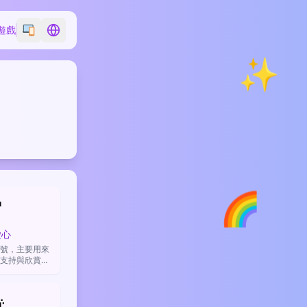
遊戲
Switch emoji style
Switch language
✨
🌈

愛心
號，主要用來
支持與欣賞，
那麼浪漫。
