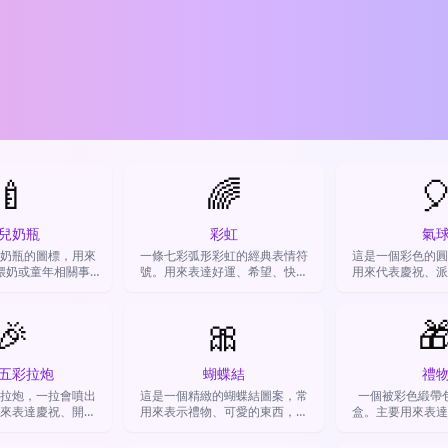
🍼
🌈

兒奶瓶
彩虹
氣
奶瓶的圖標，用來
一條七彩弧形彩虹的經典表情符
這是一個彩色的圓
餵奶或童年相關事
號。用來表達好運、希望、快樂
用來代表慶祝、派
裝可愛或賣萌的場
心情，或支持LGBTQ+多元社
刻，也常用來表達
合。
群。
純粹的可
🎉
🎀

五彩拉炮
蝴蝶結
禮
拉炮，一拉會噴出
這是一個精緻的蝴蝶結圖案，常
一個被彩色緞帶
來表達慶祝、開心
用來表示禮物、可愛的東西，或
盒。主要用來表達
恭喜。
營造少女、浪漫的氛圍。
分享喜悅的