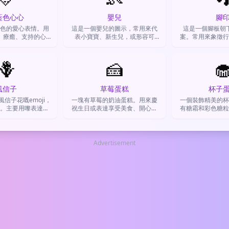
藍色心心
嬰兒
腳
色的愛心表情。用
這是一個嬰兒的圖示，常用來代
這是一個腳板朝
、療癒、支持的心
表小寶寶、新生兒，或形容可
案。常用來象徵行
表示對藍色的愛。
愛、稚嫩的人事物。
跡、運動記錄、探
私、跟蹤等
🪻
🍰

風信子
草莓蛋糕
杯子
信子花嘅emoji，
一塊有草莓的奶油蛋糕。用來慶
一個裝飾精美的杯
。主要用嚟表達對
祝生日或表達享受美食、開心時
有糖霜和彩色糖粒
日心情、或者浪漫
刻的心情。
蜜、慶祝的心情，
氛圍。
中的小確
Advertisement