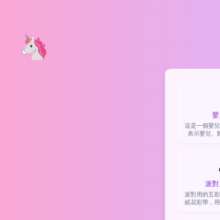
🦄
嬰
這是一個嬰兒
表示嬰兒、
物，也常用在
派對
派對用的五彩
紙花彩帶，用
或