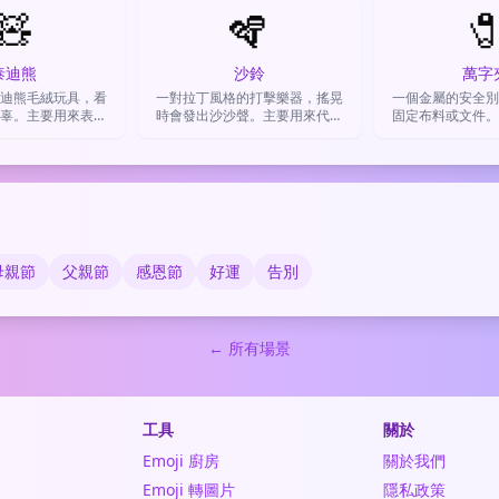
🧸
🪇

泰迪熊
沙鈴
萬字
迪熊毛絨玩具，看
一對拉丁風格的打擊樂器，搖晃
一個金屬的安全別
辜。主要用來表達
時會發出沙沙聲。主要用來代表
固定布料或文件。
慰、分享溫馨或撒
音樂、派對、慶祝和熱情奔放的
則延伸表示「固定
的情緒。
氛圍。
住事情」或「連
母親節
父親節
感恩節
好運
告別
← 所有場景
工具
關於
Emoji 廚房
關於我們
Emoji 轉圖片
隱私政策