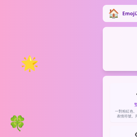
Emoji
🌟
一對粉紅色、
🍀
表情符號。
愛、愛情、欣
度比單