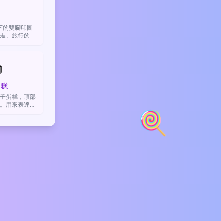
印
下的雙腳印圖
走、旅行的軌
索過程，或隱
概念。

蛋糕
子蛋糕，頂部
。用來表達甜
🍭
或是分享生活
幸。