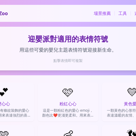
Zoo
場景推薦
工具
迎嬰派對適用的表情符號
用這些可愛的嬰兒主題表情符號迎接新生命。
點擊表情即可複製
💕
🩷

雙心心
粉紅心心
黃色
有條紋裝飾的愛心
這是一顆粉紅色的愛心 emoji，
一顆黃色的心形符
用來表達強烈的喜
顏色比❤️更淺更柔和。用來表達
表達溫暖的友情、
賞或支持，情感濃
溫柔的愛、友誼、支持，或純粹
不像紅色愛心
顆愛心更高。
覺得很可愛、很療癒。
🩵
👶
