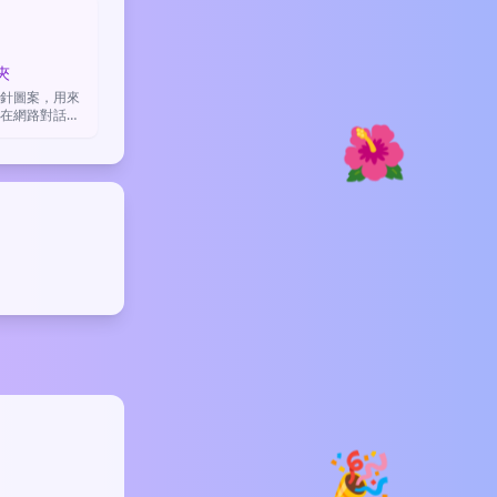

夾
針圖案，用來
在網路對話中
🌺
想法」、「記
結事物」。
🎉