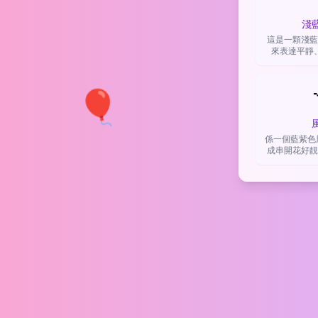
淺
這是一顆淺藍
來表達平靜
情，或者單純
🎈
係一個藍紫色風
成串開花好靚
花嘅喜愛、春
嘅