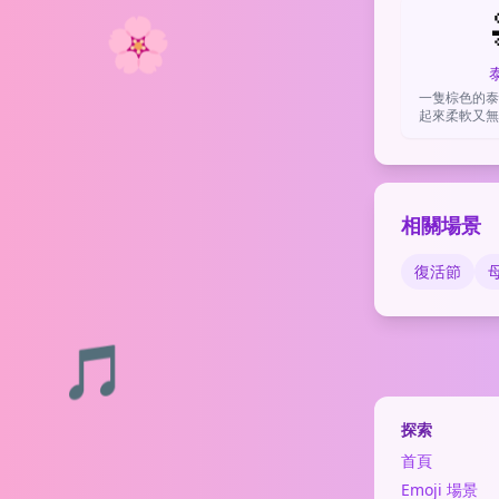
🌸
一隻棕色的泰
起來柔軟又無
可愛、需要安
嬌
相關場景
復活節
🎵
探索
首頁
Emoji 場景