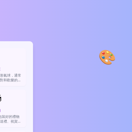
🎨

球
形氣球，通常
對和歡樂的時
開心、祝福或
愛感。

物
包裝好的禮物
送禮、祝賀或
心情。