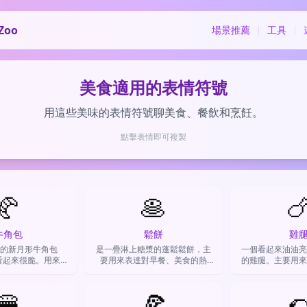
Zoo
場景推薦
工具
美食適用的表情符號
用這些美味的表情符號聊美食、餐飲和烹飪。
點擊表情即可複製
🥐
🥞

牛角包
鬆餅
雞
的新月形牛角包
是一疊淋上糖漿的蓬鬆鬆餅，主
一個看起來油油亮
皮看起來很脆。用來表
要用來表達對早餐、美食的熱
的雞腿。主要用來
、法式美食，或者
愛，或是分享悠閒放鬆的心情。
飢餓感或分享吃
吃點好吃的。
🍔
🍕
