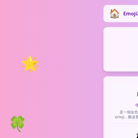
Emoji
🌟
是一個金色
🍀
emoji，酥
示早餐、烘焙
只是想