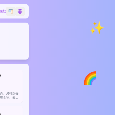
遊戲
Switch emoji style
Switch language
✨
🌈

腿
亮、烤得超香
聊食物、表達
貨的喜悅。
