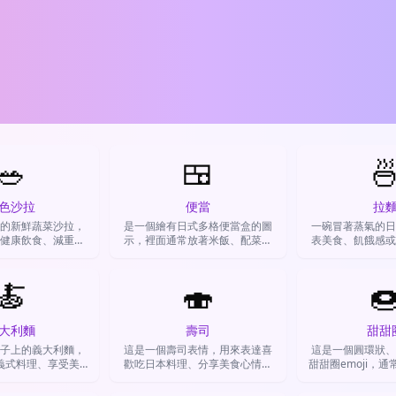
🥗
🍱

色沙拉
便當
拉
的新鮮蔬菜沙拉，
是一個繪有日式多格便當盒的圖
一碗冒著蒸氣的日
健康飲食、減重餐
示，裡面通常放著米飯、配菜。
表美食、飢餓感或
食的概念。
主要用來代表便當、午餐、日式
動。
餐點或美食分享。
🍝
🍣

大利麵
壽司
甜甜
子上的義大利麵，
這是一個壽司表情，用來表達喜
這是一個圓環狀、
義式料理、享受美
歡吃日本料理、分享美食心情或
甜甜圈emoji，
表達肚子餓了。
約朋友吃飯。
克力。用來表達對
咖啡時光，或用來