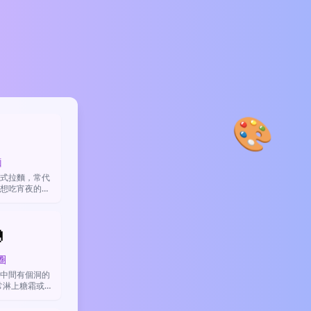
🎨

麵
式拉麵，常代
想吃宵夜的衝

圈
中間有個洞的
通常淋上糖霜或巧
甜食的熱愛、
比喻很棒、很