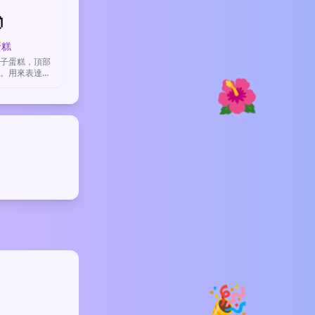
事物。

蛋糕
子蛋糕，頂部
。用來表達甜
🌺
或是分享生活
幸。
🎉