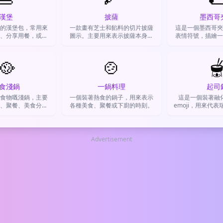
漢堡
披薩
墨西哥
的漢堡包，常用來
一款畫有芝士和餡料的切片披薩
這是一個墨西哥夾
、分享用餐，或是
圖示。主要用來表示披薩本身、
表情符號，描繪一
垂涎的事物。
想吃美食、聚餐邀約，或是表達
餅，裡面夾著餡料
滿足和愉悅的心情。
示墨西哥食物、用
🥘
🍲
達飢餓

食淺鍋
一鍋料理
起司
食物嘅淺鍋，主要
一個裝著熱食的鍋子，用來表示
這是一個裝著融
、聚餐、美食分享
各種美食、聚餐或下廚的時刻。
emoji，用來代
者食慾。
料理，或延伸表達
分享的氛
Advertisement