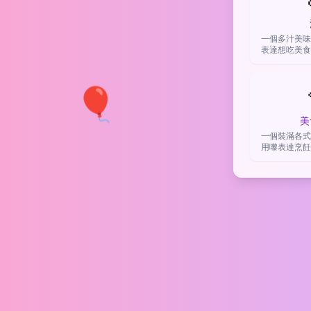
一個多汁美味
表達想吃美食
形容令人
🎈
美
一個裝滿各式
用嚟表達烹飪
或