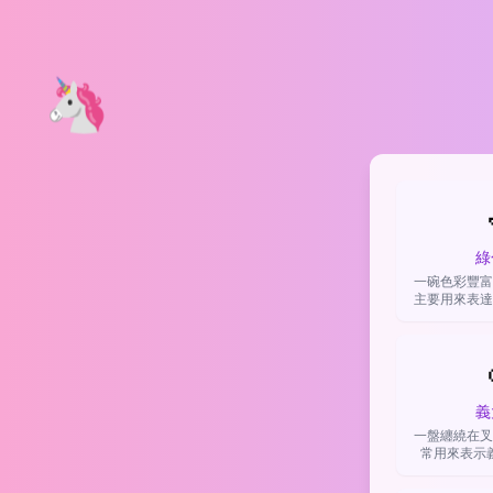
🦄
綠
一碗色彩豐富
主要用來表達
或輕
義
一盤纏繞在叉
常用來表示
食，或單純