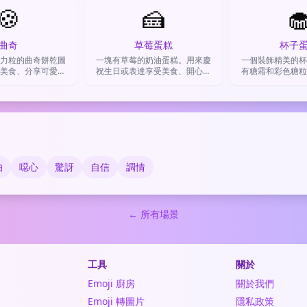
🍪
🍰
厲害的人

曲奇
草莓蛋糕
杯子
力粒的曲奇餅乾圖
一塊有草莓的奶油蛋糕。用來慶
一個裝飾精美的杯
美食、分享可愛心
祝生日或表達享受美食、開心時
有糖霜和彩色糖粒
喻獎勵和慰勞。
刻的心情。
蜜、慶祝的心情，
中的小確
怕
噁心
驚訝
自信
調情
← 所有場景
工具
關於
Emoji 廚房
關於我們
Emoji 轉圖片
隱私政策