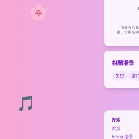
🌸
一個畫有巧克
案。常用來聊
情，或比
相關場景
失望
害
🎵
探索
首頁
Emoji 場景