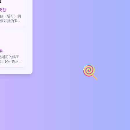
夾餅
餅（塔可）的
個對折的玉米
。主要用來表
餐時間，或表
感。

鍋
化起司的鍋子
表瑞士起司鍋這道
🍭
聚餐、溫暖與
圍。