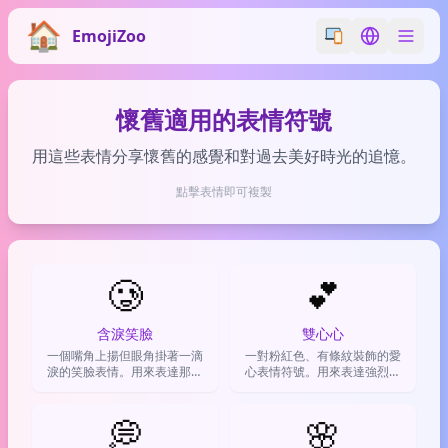
EmojiZoo
Switch emoji styl
Switch lan
懷舊適用的表情符號
用這些表情分享懷舊的感覺和對過去美好時光的追憶。
點擊表情即可複製
🥲
💕
含淚笑臉
雙心心
一個嘴角上揚但眼角掛著一滴
一對粉紅色、有條紋裝飾的愛
淚的笑臉表情。用來表達那種
心表情符號。用來表達強烈的
既想笑又想哭、哭笑不得的複
喜愛、愛情、欣賞或支持，情
雜情緒。
感濃度比單顆愛心更高。
💭
🌸