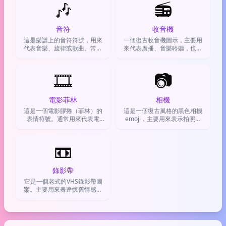
🎶
📻
音符
收音機
這是樂譜上的音符符號，用來
一個復古收音機圖示，主要用
代表音樂、旋律或歌曲。常用
來代表廣播、音樂聆聽，也常
來分享音樂相關的心情、歌
引申為復古懷舊的情懷或分享
單，或形容某件事很有節奏
音樂的時刻。
🎞️
感。
📷
電影菲林
相機
這是一個電影膠捲（菲林）的
這是一個復古風格的黑色相機
表情符號。通常用來代表電
emoji，主要用來表示拍照、
影、拍攝或影視製作，也可以
攝影或提醒別人記得紀錄瞬
用來表達一種復古或文藝的氛
間。
📼
圍。
錄影帶
它是一個老式的VHS錄影帶圖
案。主要用來表達懷舊情感、
指涉過時的事物，或者表示錄
影、觀看影片的動作。