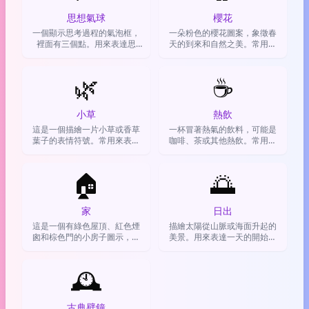
思想氣球
櫻花
一個顯示思考過程的氣泡框，
一朵粉色的櫻花圖案，象徵春
裡面有三個點。用來表達思
天的到來和自然之美。常用來
考、想法或白日夢。
表達浪漫氛圍、新開始，或分
享賞櫻的喜悅。
🌿
☕
小草
熱飲
這是一個描繪一片小草或香草
一杯冒著熱氣的飲料，可能是
葉子的表情符號。常用來表達
咖啡、茶或其他熱飲。常用來
與自然、健康、環保或休閒放
表示喝熱飲、休息一下或需要
鬆相關的概念。
提神。
🏠
🌅
家
日出
這是一個有綠色屋頂、紅色煙
描繪太陽從山脈或海面升起的
囪和棕色門的小房子圖示，用
美景。用來表達一天的開始、
來代表家、家庭、住宅，或者
充滿希望的心情，或是分享清
表達「在家」的狀態與感覺。
晨的美景。
🕰️
古典壁鐘