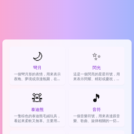
🌙
✨
彎月
閃光
一個彎月形的表情，用來表示
這是一個閃亮的星星符號，用
夜晚、夢境或浪漫氛圍，在聊
來表示閃耀、精彩或慶祝，在
天中營造放鬆、平靜的感覺。
聊天中增添夢幻和開心的氛
圍。
🧸
🎵
泰迪熊
音符
一隻棕色的泰迪熊毛絨玩具，
一個音樂符號，用來表達跟音
看起來柔軟又無辜。主要用來
樂、歌曲、旋律相關的一切事
表達可愛、需要安慰、分享溫
物，超好用！
馨或撒嬌的情緒。