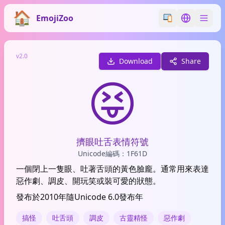
EmojiZoo
Switch emoji styl
Switch lan
v2.0
Download
Share
😝
擠眼吐舌表情符號
Unicode編碼：1F61D
一個閉上一隻眼、吐著舌頭的黃色臉龐。通常用來表達
惡作劇、調皮、開玩笑或裝可愛的狀態。
發布於2010年隨Unicode 6.0發布年
搞怪
吐舌頭
調皮
古靈精怪
惡作劇