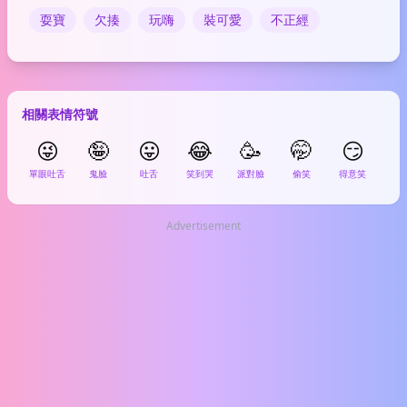
耍寶
欠揍
玩嗨
裝可愛
不正經
相關表情符號
😜
🤪
😛
😂
🥳
🤭
😏

單眼吐舌
鬼臉
吐舌
笑到哭
派對臉
偷笑
得意笑
派對
Advertisement