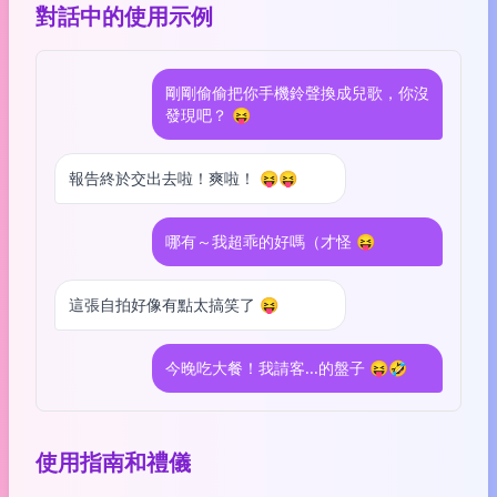
對話中的使用示例
剛剛偷偷把你手機鈴聲換成兒歌，你沒
發現吧？ 😝
報告終於交出去啦！爽啦！ 😝😝
哪有～我超乖的好嗎（才怪 😝
這張自拍好像有點太搞笑了 😝
今晚吃大餐！我請客...的盤子 😝🤣
使用指南和禮儀