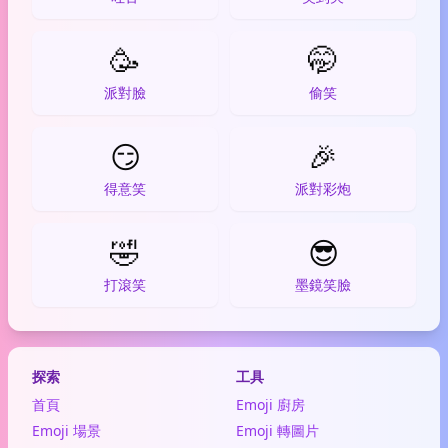
🥳
🤭
派對臉
偷笑
😏
🎉
得意笑
派對彩炮
🤣
😎
打滾笑
墨鏡笑臉
探索
工具
首頁
Emoji 廚房
Emoji 場景
Emoji 轉圖片