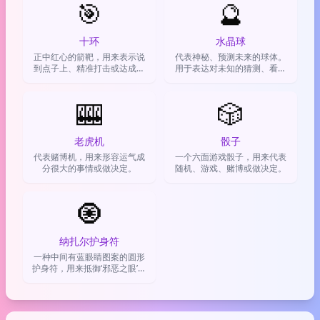
🎯
🔮
十环
水晶球
正中红心的箭靶，用来表示说
代表神秘、预测未来的球体。
到点子上、精准打击或达成目
用于表达对未知的猜测、看运
标
气或做决定。
🎰
🎲
老虎机
骰子
代表赌博机，用来形容运气成
一个六面游戏骰子，用来代表
分很大的事情或做决定。
随机、游戏、赌博或做决定。
🧿
纳扎尔护身符
一种中间有蓝眼睛图案的圆形
护身符，用来抵御‘邪恶之眼’，
祈求保护和好运。