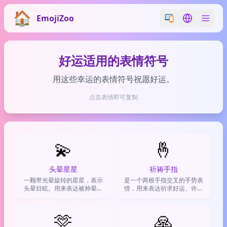
EmojiZoo
Switch emoji styl
Switch lan
好运适用的表情符号
用这些幸运的表情符号祝愿好运。
点击表情即可复制
💫
🤞
头晕星星
祈祷手指
一颗带光晕旋转的星星，表示
是一个两根手指交叉的手势表
头晕目眩。用来表达被帅晕、
情，用来表达祈求好运、许愿
看懵了、或者事情太绝了。
或希望某事顺利的心情。
🫶
🙏