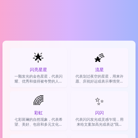
🌟
🌠
闪亮星星
流星
一颗发光的金色星星，代表闪
代表划过夜空的星星，用来许
耀、优秀和值得被夸赞的人或
愿、庆祝好运或表示事情突然
事
有了神转折。
🌈
✨
彩虹
闪闪
七彩斑斓的自然现象，代表希
代表闪闪发光或灵感乍现，用
望、美好、包容和多元文化，
来给文案加高光或表达“我超
常用来表达积极情绪或支持
棒”