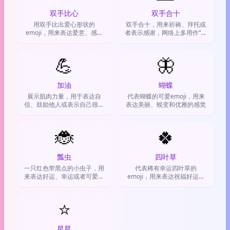
双手比心
双手合十
用双手比出爱心形状的
双手合十，用来祈祷、拜托或
emoji，用来表达爱意、感激
者表示感谢，网络上多用作“求
和温暖的情感，比普通爱心更
求了”或“栓Q”。
走心更有仪式感
💪
🦋
加油
蝴蝶
展示肌肉力量，用于表达自
代表蝴蝶的可爱emoji，用来
信、鼓励他人或表示自己很努
表达美丽、蜕变和优雅的感觉
力💪
🐞
🍀
瓢虫
四叶草
一只红色带黑点的小虫子，用
代表稀有幸运四叶草的
来表达好运、幸运或者可爱的
emoji，用来表达祝福好运、
感觉
祈求顺利或分享喜悦。
⭐
星星