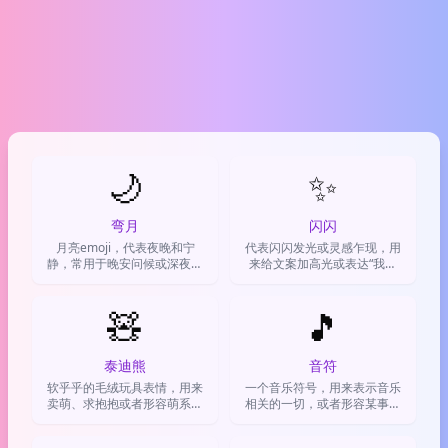
🌙
✨
弯月
闪闪
月亮emoji，代表夜晚和宁
代表闪闪发光或灵感乍现，用
静，常用于晚安问候或深夜发
来给文案加高光或表达“我超
帖
棒”
🧸
🎵
泰迪熊
音符
软乎乎的毛绒玩具表情，用来
一个音乐符号，用来表示音乐
卖萌、求抱抱或者形容萌系事
相关的一切，或者形容某事很
物
有节奏感、很和谐。