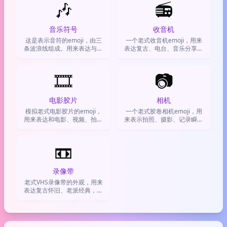
🎶
📻
音乐符号
收音机
这是表示音符的emoji，由三
一个老式收音机emoji，用来
条波浪线组成。用来表达与音
表达复古、电台、音乐分享或
乐相关的一切，比如正在听
怀旧情绪。
歌、分享歌曲，或者烘托有格
调的氛围。
🎞️
📷
电影胶片
相机
模拟老式电影胶片的emoji，
一个老式胶卷相机emoji，用
用来表达和电影、视频、拍摄
来表示拍照、摄影、记录瞬间
相关的内容
或热爱生活。
📼
录像带
老式VHS录像带的外观，用来
表达复古怀旧、老派经典，或
玩梗自嘲。