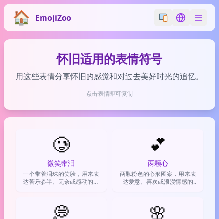
EmojiZoo
Switch emoji styl
Switch lan
怀旧适用的表情符号
用这些表情分享怀旧的感觉和对过去美好时光的追忆。
点击表情即可复制
🥲
💕
微笑带泪
两颗心
一个带着泪珠的笑脸，用来表
两颗粉色的心形图案，用来表
达苦乐参半、无奈或感动的复
达爱意、喜欢或浪漫情感的
杂情绪。
emoji
💭
🌸