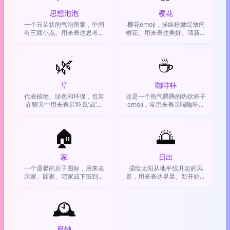
思想泡泡
樱花
一个云朵状的气泡图案，中间
樱花emoji，描绘粉嫩绽放的
有三颗小点。用来表达思考、
樱花。用来表达美好、清新、
幻想、计划或内心活动。
浪漫的心情，或者装饰少女感
内容。
🌿
☕
草
咖啡杯
代表植物、绿色和环保，也常
这是一个热气腾腾的热饮杯子
在聊天中用来表示‘吃瓜’或‘种
emoji，常用来表示喝咖啡、
草’。
茶、需要提神，或者约人喝东
西。
🏠
🌅
家
日出
一个温馨的房子图标，用来表
描绘太阳从地平线升起的风
示家、回家、宅家或下班到家
景，用来表达早晨、新开始、
的场景。
希望或分享美景。
🕰️
座钟