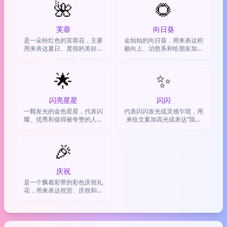
🌺
🌻
芙蓉
向日葵
是一朵粉红色的芙蓉花，主要
金灿灿的向日葵，用来表达积
用来表达夏日、度假的美好心
极向上、治愈系和给朋友加油
情，或者增添点温柔可爱的氛
打气
围。
🌟
✨
闪亮星星
闪闪
一颗发光的金色星星，代表闪
代表闪闪发光或灵感乍现，用
耀、优秀和值得被夸赞的人或
来给文案加高光或表达“我超
事
棒”
🎉
庆祝
是一个飘着彩带的彩色庆祝礼
花，用来表达祝贺、庆祝和开
心喜悦的心情