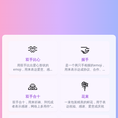
🫶
🤝
双手比心
握手
用双手比出爱心形状的
是一个两只手相握的emoji，
emoji，用来表达爱意、感激
用来表示达成协议、合作、支
和温暖的情感，比普通爱心更
持或相互理解。
走心更有仪式感
🙏
💐
双手合十
花束
双手合十，用来祈祷、拜托或
一束包装精美的鲜花，用于表
者表示感谢，网络上多用作“求
达祝福、感谢、爱意或庆祝
求了”或“栓Q”。