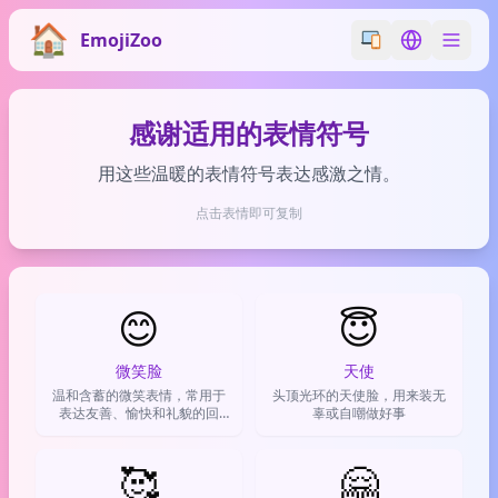
EmojiZoo
Switch emoji styl
Switch lan
感谢适用的表情符号
用这些温暖的表情符号表达感激之情。
点击表情即可复制
😊
😇
微笑脸
天使
温和含蓄的微笑表情，常用于
头顶光环的天使脸，用来装无
表达友善、愉快和礼貌的回
辜或自嘲做好事
应。
🥰
🤗