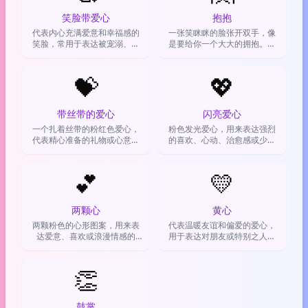
笑脸带爱心
抱抱
代表内心充满爱意和幸福感的
一张笑眯眯的脸张开双手，像
笑脸，常用于表达被宠溺、感
是要给你一个大大的拥抱。通
到治愈或看到可爱事物时的欣
常用来表达安慰、支持或者无
喜
条件的爱。
💝
💖
带丝带的爱心
闪亮爱心
一个扎着丝带的粉红色爱心，
粉色发光爱心，用来表达强烈
代表精心准备的礼物或心意。
的喜欢、心动、治愈感或少女
用来表达感谢、爱意或制造惊
心爆棚的情绪。
喜氛围
💕
💛
两颗心
黄心
两颗粉色的心形图案，用来表
代表温暖友谊和偏爱的爱心，
达爱意、喜欢或浪漫情感的
用于表达对朋友或特别之人的
emoji
喜爱与支持。
👏
鼓掌