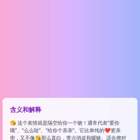
含义和解释
😘 这个表情就是隔空给你一个吻！通常代表“爱你
哦”、“么么哒”、“给你个亲亲”。它比单纯的❤️更亲
密，又不像😘那么直白，带点俏皮和暧昧。适合撩对