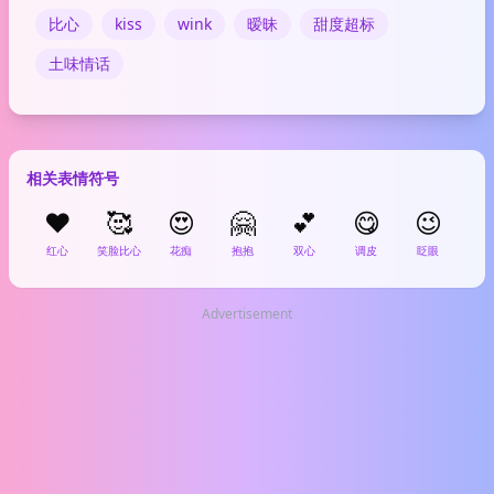
比心
kiss
wink
暧昧
甜度超标
土味情话
相关表情符号
❤️
🥰
😍
🤗
💕
😋
😉

红心
笑脸比心
花痴
抱抱
双心
调皮
眨眼
拜
Advertisement