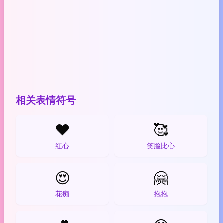
相关表情符号
❤️
🥰
红心
笑脸比心
😍
🤗
花痴
抱抱