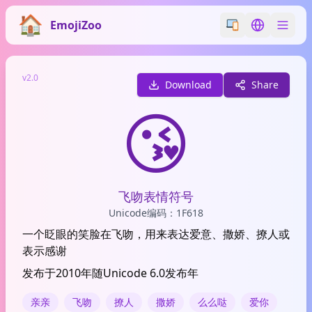
EmojiZoo
Switch emoji styl
Switch lan
v2.0
Download
Share
😘
飞吻表情符号
Unicode编码：1F618
一个眨眼的笑脸在飞吻，用来表达爱意、撒娇、撩人或
表示感谢
发布于2010年随Unicode 6.0发布年
亲亲
飞吻
撩人
撒娇
么么哒
爱你