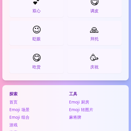
💕
😋
双心
调皮
😉
🙏
眨眼
拜托
😋
🥳
吃货
庆祝
探索
工具
首页
Emoji 厨房
Emoji 场景
Emoji 转图片
Emoji 组合
麻将牌
游戏