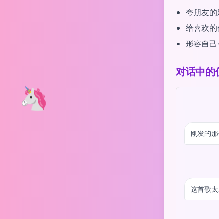
夸朋友的
给喜欢的作
形容自己
对话中的
🦄
刚发的那
这首歌太