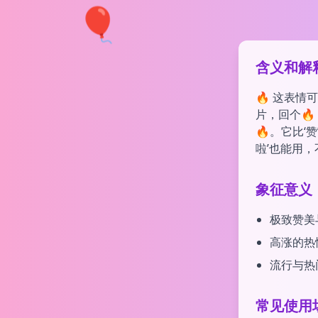
🎈
含义和解
🔥 这表情
片，回个
🔥。它比‘
啦’也能用
象征意义
极致赞美
高涨的热
流行与热
常见使用