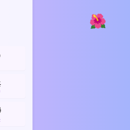
🌺


箭

脸