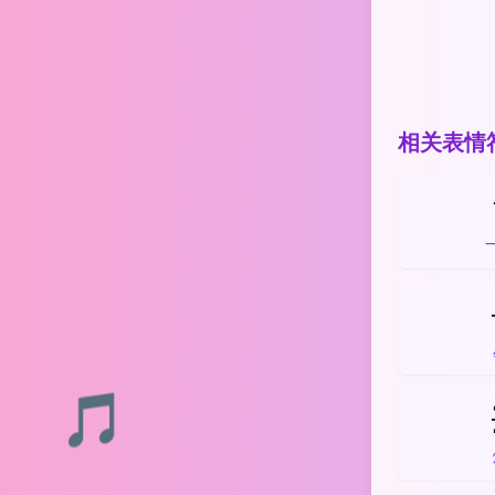
相关表情
🎵