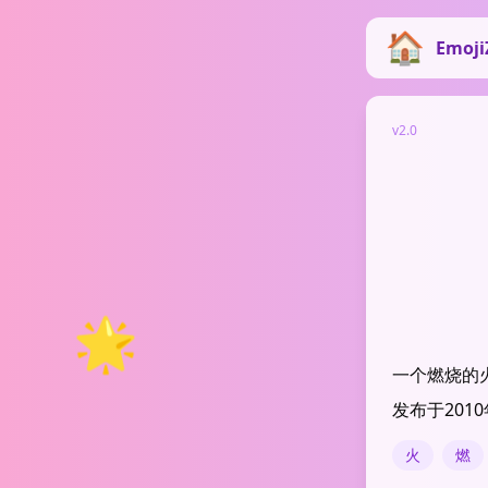
Emoji
v2.0
🌟
一个燃烧的
发布于2010年
火
燃