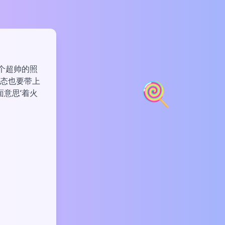
了个超帅的照
动态也要带上
🍭
面意思‘着火