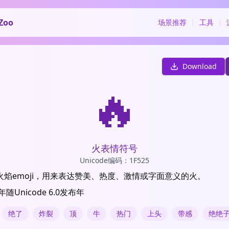
Zoo
场景推荐
工具
Download
🔥
火表情符号
Unicode编码：1F525
火焰emoji，用来表达赞美、热度、激情或字面意义的火。
随Unicode 6.0发布年
绝了
炸裂
顶
牛
热门
上头
带感
绝绝