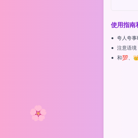
使用指南
夸人夸事
注意语境
和💯、
🌸