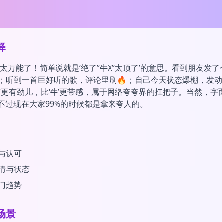
释
可太万能了！简单说就是‘绝了’‘牛X’‘太顶了’的意思。看到朋友发
；听到一首巨好听的歌，评论里刷🔥；自己今天状态爆棚，发
赞’更有劲儿，比‘牛’更带感，属于网络夸夸界的扛把子。当然，字
，不过现在大家99%的时候都是拿来夸人的。
与认可
情与状态
门趋势
场景