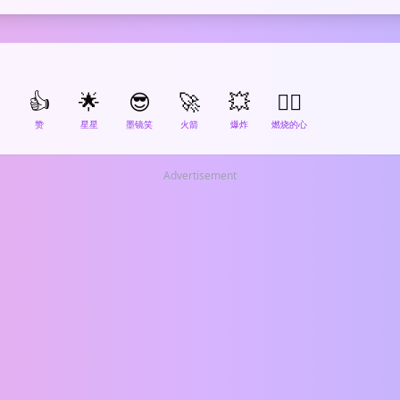
👍
🌟
😎
🚀
💥
❤️‍🔥
赞
星星
墨镜笑
火箭
爆炸
燃烧的心
Advertisement