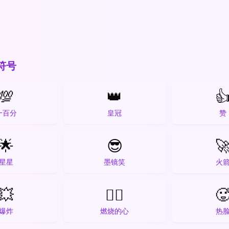
符号
💯
👑

一百分
皇冠
赞
🌟
😎

星星
墨镜笑
火
💥
❤️‍🔥

爆炸
燃烧的心
热