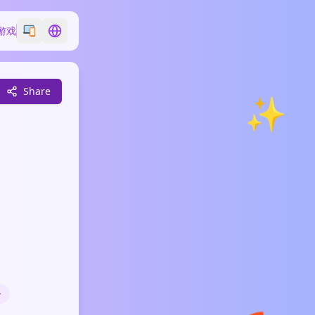
游戏
Switch emoji style
Switch language
Share
✨
子