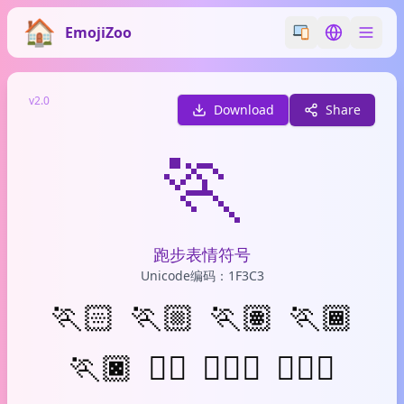
EmojiZoo
Switch emoji styl
Switch lan
v2.0
Download
Share
🏃
跑步表情符号
Unicode编码：1F3C3
🏃🏻
🏃🏼
🏃🏽
🏃🏾
🏃🏿
🏃‍♂️
🏃🏻‍♂️
🏃🏼‍♂️