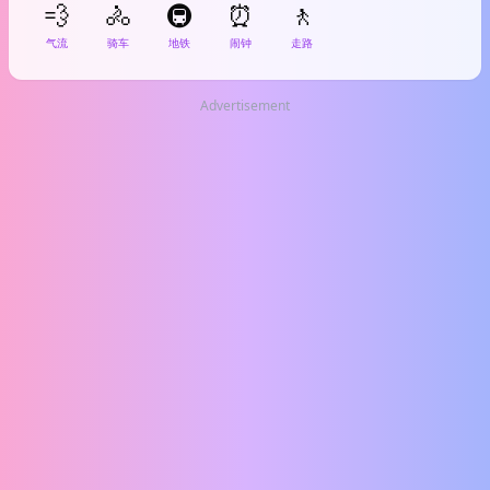
💨
🚴
🚇
⏰
🚶
气流
骑车
地铁
闹钟
走路
Advertisement