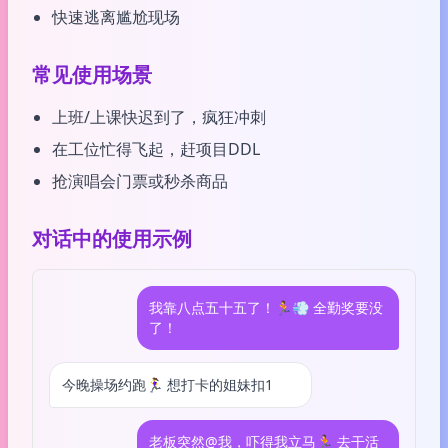
快速逃离尴尬现场
常见使用场景
上班/上课快迟到了，疯狂冲刺
在工位忙得飞起，赶项目DDL
抢演唱会门票或秒杀商品
对话中的使用示例
我靠八点五十五了！🏃💨 全勤奖要没
了！
今晚操场约跑🏃‍♀️ 想打卡的姐妹扣1
老板突然@我，吓得我立马🏃 去干活