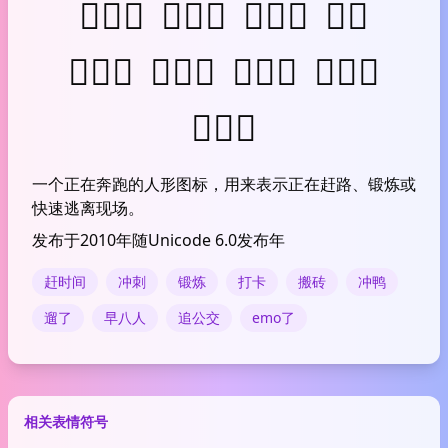
🏃🏽‍♂️
🏃🏾‍♂️
🏃🏿‍♂️
🏃‍♀️
🏃🏻‍♀️
🏃🏼‍♀️
🏃🏽‍♀️
🏃🏾‍♀️
🏃🏿‍♀️
一个正在奔跑的人形图标，用来表示正在赶路、锻炼或
快速逃离现场。
发布于2010年随Unicode 6.0发布年
赶时间
冲刺
锻炼
打卡
搬砖
冲鸭
遛了
早八人
追公交
emo了
相关表情符号