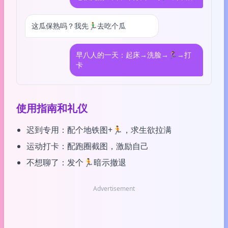
这瓜保熟吗？我先🏃‍♂️去吃个瓜
早八人的一天：起床→洗脸→🏃‍♀️→打
卡
使用指南和礼仪
迟到专用：配个地铁图+🏃，求生欲拉满
运动打卡：配跑圈截图，激励自己
不想聊了：发个🏃暗示撤退
Advertisement