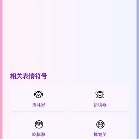
相关表情符号
🙉
🙊
捂耳猴
捂嘴猴
😳
😅
吃惊脸
尴尬笑