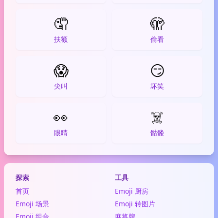
🤦
🫣
扶额
偷看
😱
😏
尖叫
坏笑
👀
☠️
眼睛
骷髅
探索
工具
首页
Emoji 厨房
Emoji 场景
Emoji 转图片
Emoji 组合
麻将牌