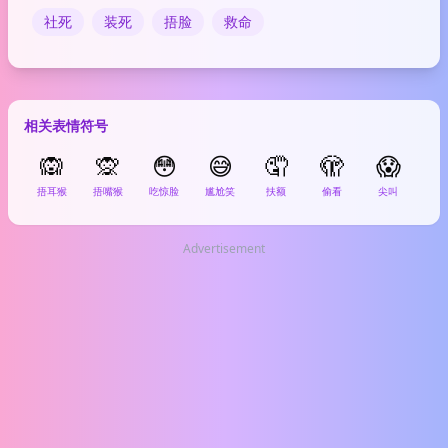
社死
装死
捂脸
救命
相关表情符号
🙉
🙊
😳
😅
🤦
🫣
😱

捂耳猴
捂嘴猴
吃惊脸
尴尬笑
扶额
偷看
尖叫
坏
Advertisement