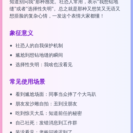
知道别问我"那种感觉。社恐人常用，表示"我想钻地
缝"或者"选择性失明"。总之就是那种又想笑又无语又
想捂脸的复杂心情，一发这个表情大家都懂！
象征意义
社恐人的自我保护机制
尴尬到想钻地缝的瞬间
选择性失明：我啥也没看见
常见使用场景
看到尴尬场面：同事当众摔了个大马趴
朋友发沙雕自拍：丑到没朋友
吃到惊天大瓜：知道前任的秘密
自己社死：发错消息到工作群
装没看见：老板问谁迟到了