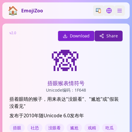
EmojiZoo
Switch emoji styl
Switch lan
v2.0
Download
Share
🙈
捂眼猴表情符号
Unicode编码：1F648
捂着眼睛的猴子，用来表达"没眼看"、"尴尬"或"假装
没看见"
发布于2010年随Unicode 6.0发布年
捂眼
社恐
没眼看
尴尬
戏精
吃瓜