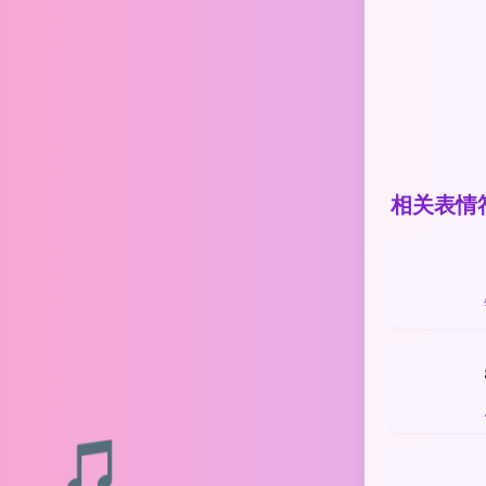
相关表情
🎵