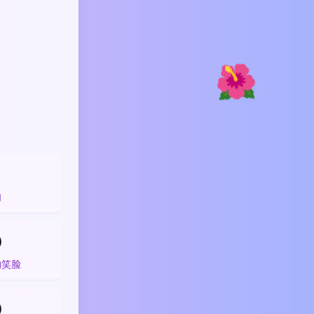
🌺

肉

的笑脸
