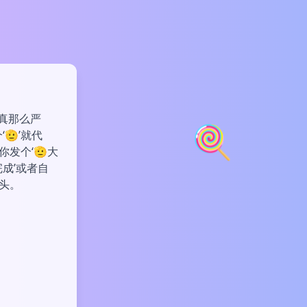
真那么严
🍭
🫡’就代
发个‘🫡大
成’或者自
头。