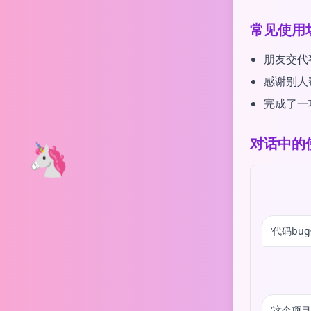
常见使用
朋友交代
感谢别人
完成了一
对话中的
🦄
‘代码bu
‘这个项目