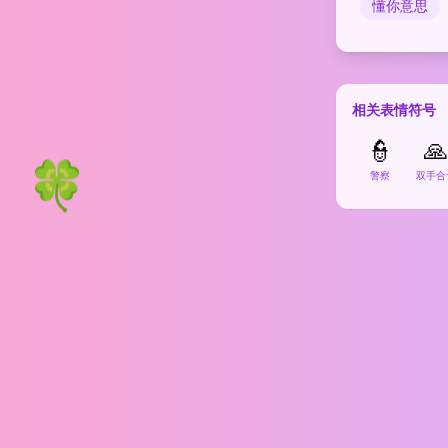
懂你意思
相关表情符号
👮
🙏
🍀
警察
双手合