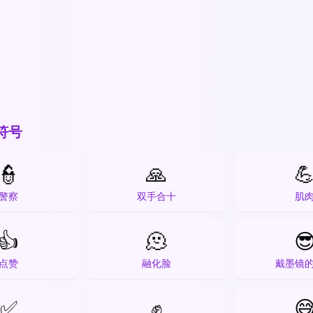
符号
👮
🙏

警察
双手合十
肌
👍
🫠

点赞
融化脸
戴墨镜
✅
✊
