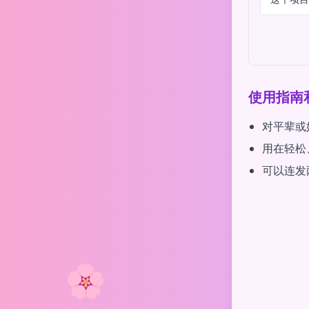
使用指南
对平辈或
用在轻松
可以连发
🌸