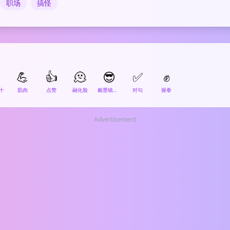
职场
搞怪
💪
👍
🫠
😎
✅
✊
十
肌肉
点赞
融化脸
戴墨镜的笑脸
对勾
握拳
Advertisement