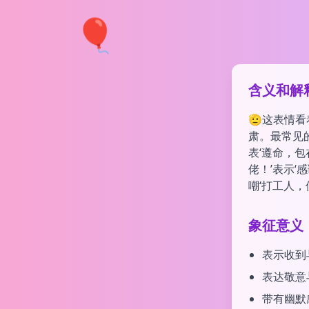
🎈
含义和解
🫡这表情
肃。最常见的
表‘遵命，
佬！’表示‘
嘲‘打工人
象征意义
表示收到
表达敬意
带有幽默