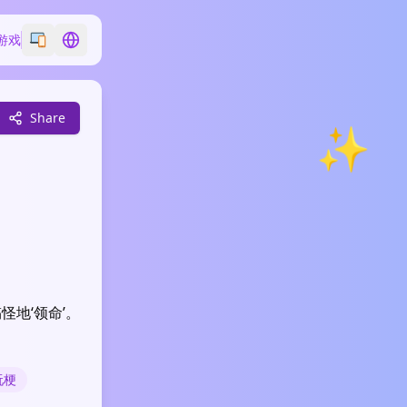
游戏
Switch emoji style
Switch language
Share
✨
怪地‘领命’。
玩梗