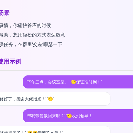
场景
事情，你痛快答应的时候
帮助，想用轻松的方式表达敬意
项任务，在群里‘交差’嘚瑟一下
使用示例
‘下午三点，会议室见。’ ‘🫡保证准时到！’
g修好了，感谢大佬指点！’ ‘🫡’
‘帮我带份饭回来呗？’ ‘🫡收到领导！’
终于搞定了！’ ‘🫡🫡辛苦了兄弟！’