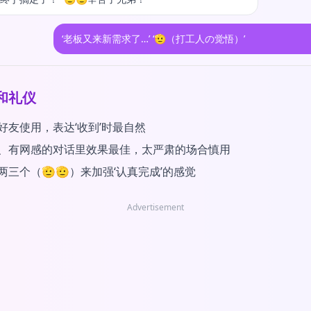
‘老板又来新需求了…’ ‘🫡（打工人の觉悟）’
和礼仪
好友使用，表达‘收到’时最自然
、有网感的对话里效果最佳，太严肃的场合慎用
两三个（🫡🫡）来加强‘认真完成’的感觉
Advertisement