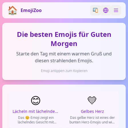
EmojiZoo
Switch emoji styl
Switch lan
Die besten Emojis für Guten
Morgen
Starte den Tag mit einem warmen Gruß und
diesen strahlenden Emojis.
Emoji antippen zum Kopieren
😊
💛
Lächeln mit lächelnden Augen
Gelbes Herz
Das 😊-Emoji zeigt ein
Das gelbe Herz ist eines der
lächelndes Gesicht mit
bunten Herz-Emojis und wird
zusammengekniffenen
häufig verwendet, um