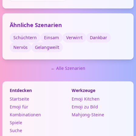
dass du Musik hörst, einen
Song magst oder etwas mit
Musik zu tun hat. Auf
WhatsApp und Instagram
Ähnliche Szenarien
setzt du sie gerne in Chats
zu Konzerten, neuen Alben
oder deiner Lieblingsplaylist
Schüchtern
Einsam
Verwirrt
Dankbar
ein.
Nervös
Gelangweilt
← Alle Szenarien
Entdecken
Werkzeuge
Startseite
Emoji Kitchen
Emoji für
Emoji zu Bild
Kombinationen
Mahjong-Steine
Spiele
Suche