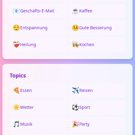
📧
☕
Geschäfts-E-Mail
Kaffee
😌
🤒
Entspannung
Gute Besserung
❤️‍🩹
👩‍🍳
Heilung
Kochen
Topics
🍕
✈️
Essen
Reisen
☀️
⚽
Wetter
Sport
🎵
🎉
Musik
Party