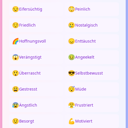
😒
😳
Eifersüchtig
Peinlich
😌
🥲
Friedlich
Nostalgisch
🌈
😞
Hoffnungsvoll
Enttäuscht
😱
🤢
Verängstigt
Angeekelt
😲
😎
Überrascht
Selbstbewusst
😩
😴
Gestresst
Müde
😰
😤
Ängstlich
Frustriert
😟
💪
Besorgt
Motiviert