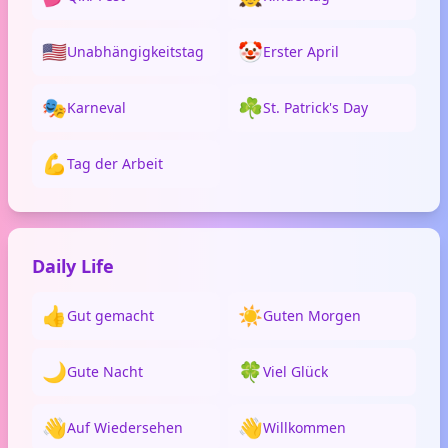
🇺🇸
🤡
Unabhängigkeitstag
Erster April
🎭
☘️
Karneval
St. Patrick's Day
💪
Tag der Arbeit
Daily Life
👍
☀️
Gut gemacht
Guten Morgen
🌙
🍀
Gute Nacht
Viel Glück
👋
👋
Auf Wiedersehen
Willkommen