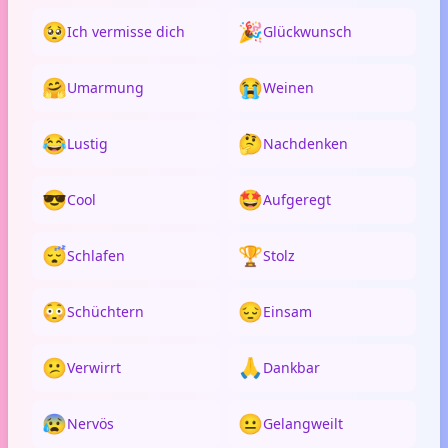
🥺
🎉
Ich vermisse dich
Glückwunsch
🤗
😭
Umarmung
Weinen
😂
🤔
Lustig
Nachdenken
😎
🤩
Cool
Aufgeregt
😴
🏆
Schlafen
Stolz
😳
😔
Schüchtern
Einsam
😕
🙏
Verwirrt
Dankbar
😰
😐
Nervös
Gelangweilt