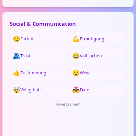
Social & Communication
😏
💪
Flirten
Ermutigung
🫂
😂
Trost
Voll lachen
👍
😲
Zustimmung
Wow
🤯
💑
Völlig baff
Date
Advertisement