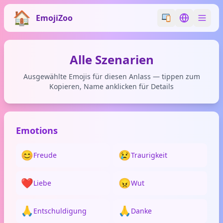
EmojiZoo
Switch emoji styl
Switch lan
Alle Szenarien
Ausgewählte Emojis für diesen Anlass — tippen zum
Kopieren, Name anklicken für Details
Emotions
😊
😢
Freude
Traurigkeit
❤️
😠
Liebe
Wut
🙏
🙏
Entschuldigung
Danke