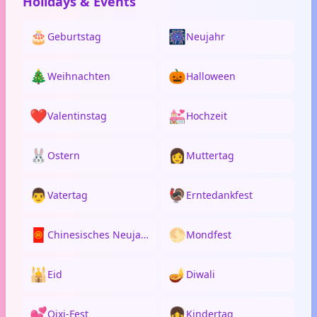
Holidays & Events
🎂
🎆
Geburtstag
Neujahr
🎄
🎃
Weihnachten
Halloween
❤️
💒
Valentinstag
Hochzeit
🐰
👩
Ostern
Muttertag
👨
🦃
Vatertag
Erntedankfest
🧧
🌕
Chinesisches Neujahr
Mondfest
🕌
🪔
Eid
Diwali
💕
👧
Qixi-Fest
Kindertag