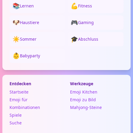
📚
💪
Lernen
Fitness
🐶
🎮
Haustiere
Gaming
☀️
🎓
Sommer
Abschluss
👶
Babyparty
Entdecken
Werkzeuge
Startseite
Emoji Kitchen
Emoji für
Emoji zu Bild
Kombinationen
Mahjong-Steine
Spiele
Suche