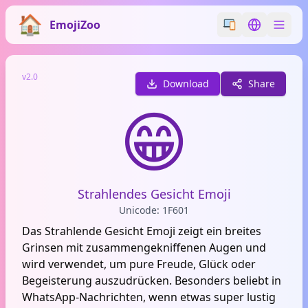
EmojiZoo
Switch emoji styl
Switch lan
v2.0
Download
Share
😁
Strahlendes Gesicht Emoji
Unicode: 1F601
Das Strahlende Gesicht Emoji zeigt ein breites
Grinsen mit zusammengekniffenen Augen und
wird verwendet, um pure Freude, Glück oder
Begeisterung auszudrücken. Besonders beliebt in
WhatsApp-Nachrichten, wenn etwas super lustig