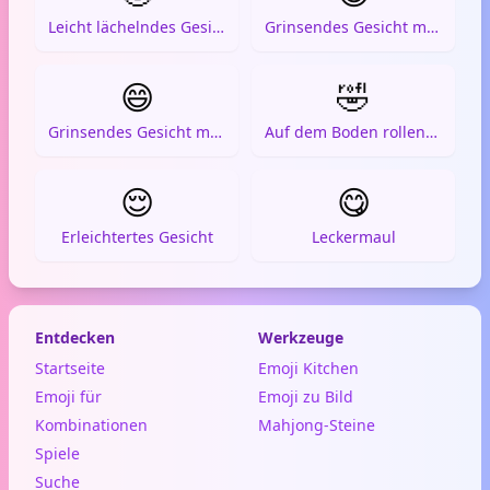
Leicht lächelndes Gesicht
Grinsendes Gesicht mit großen Augen
😄
🤣
Grinsendes Gesicht mit lächelnden Augen
Auf dem Boden rollend vor Lachen
😌
😋
Erleichtertes Gesicht
Leckermaul
Entdecken
Werkzeuge
Startseite
Emoji Kitchen
Emoji für
Emoji zu Bild
Kombinationen
Mahjong-Steine
Spiele
Suche