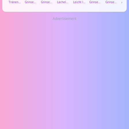
Tränen lachendes Gesicht
Grinsendes Gesicht mit Schweiß
Grinsendes Gesicht mit zusammengekniffenen Augen
Lächelndes Gesicht mit lächelnden Augen
Leicht lächelndes Gesicht
Grinsendes Gesicht mit großen Augen
Grinsendes Gesicht mit lächelnden Augen
Advertisement