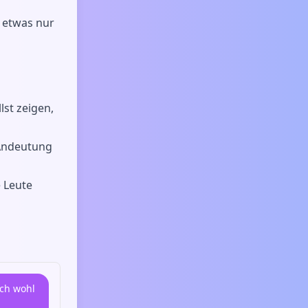
d etwas nur
lst zeigen,
 Andeutung
e Leute
ich wohl