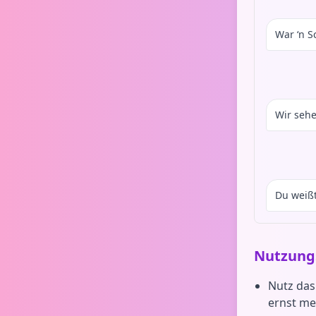
War ‘n S
Wir sehe
Du weißt
Nutzungs
Nutz das
ernst me