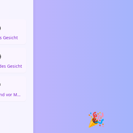

 Gesicht

des Gesicht

Gesicht mit Hand vor Mund
🎉