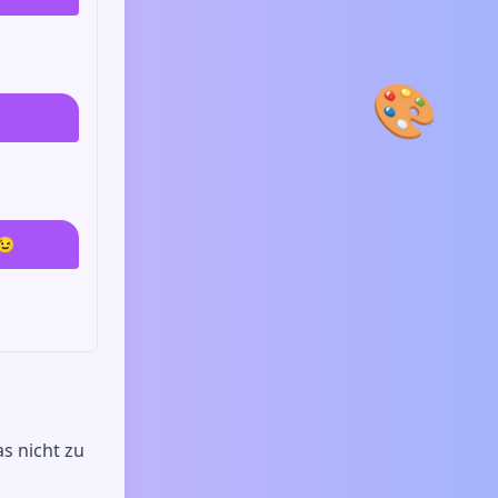
🎨
😉
s nicht zu