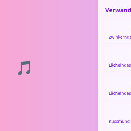
Verwand
🎵