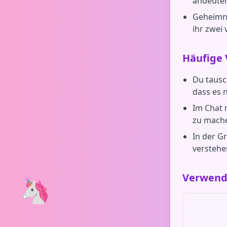
andeute
Geheimni
ihr zwei 
Häufige
Du tausch
dass es n
Im Chat 
zu mach
In der G
verstehe
Verwend
🦄