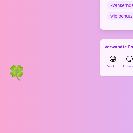
Zwinkernde
wie benutz
Verwandte Em
😜

🍀
Zwinkerndes Gesicht mit Zunge