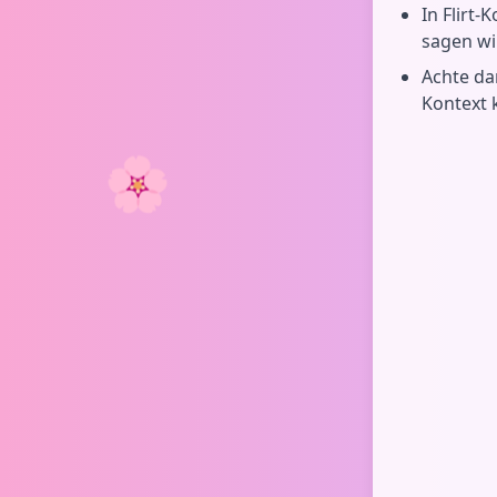
In Flirt
sagen wil
Achte da
Kontext 
🌸