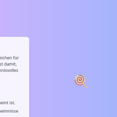
eichen für
st damit,
nisvolles
🍭
int ist.
heimnisse