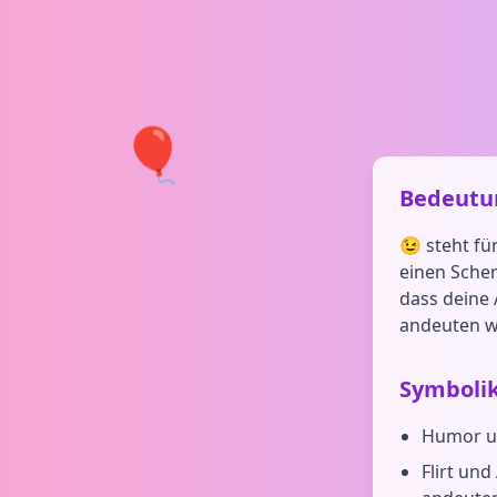
🎈
Bedeutun
😉 steht fü
einen Scher
dass deine 
andeuten wi
Symboli
Humor und
Flirt un