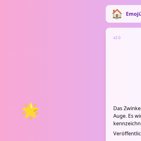
Emoji
v2.0
🌟
Das Zwinke
Auge. Es w
kennzeichn
Veröffentli