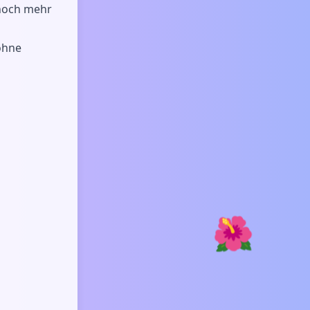
 noch mehr
 ohne
🌺