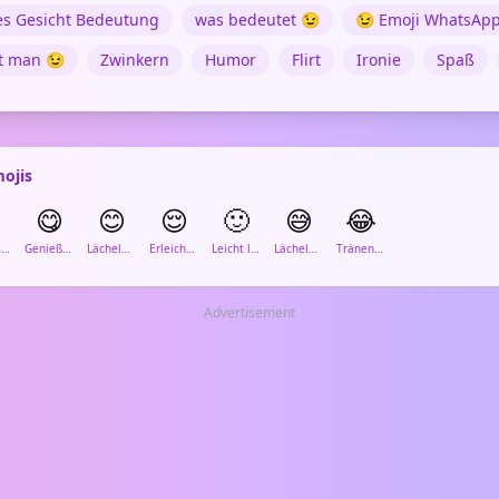
s Gesicht Bedeutung
was bedeutet 😉
😉 Emoji WhatsAp
t man 😉
Zwinkern
Humor
Flirt
Ironie
Spaß
ojis

😋
😊
😌
🙂
😅
😂
Kleines Lächeln
Genießendes Gesicht
Lächelndes Gesicht mit lächelnden Augen
Erleichtertes Gesicht
Leicht lächelndes Gesicht
Lächelndes Gesicht mit Schweiß
Tränen lachendes Gesicht
Advertisement