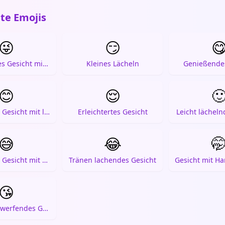
te Emojis
😜
😏

Zwinkerndes Gesicht mit Zunge
Kleines Lächeln
Genießendes
😊
😌

Lächelndes Gesicht mit lächelnden Augen
Erleichtertes Gesicht
Leicht lächeln
😅
😂

Lächelndes Gesicht mit Schweiß
Tränen lachendes Gesicht
😘
Kussmund werfendes Gesicht