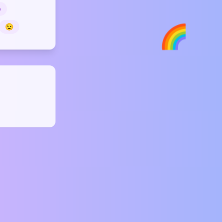
p
🌈
😉