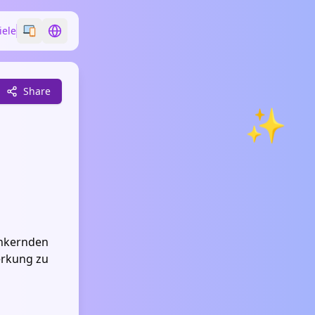
iele
Switch emoji style
Switch language
Share
✨
inkernden
erkung zu