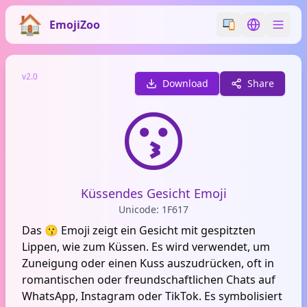
EmojiZoo
Switch emoji styl
Switch lan
v2.0
Download
Share
😗
Küssendes Gesicht Emoji
Unicode: 1F617
Das 😗 Emoji zeigt ein Gesicht mit gespitzten
Lippen, wie zum Küssen. Es wird verwendet, um
Zuneigung oder einen Kuss auszudrücken, oft in
romantischen oder freundschaftlichen Chats auf
WhatsApp, Instagram oder TikTok. Es symbolisiert