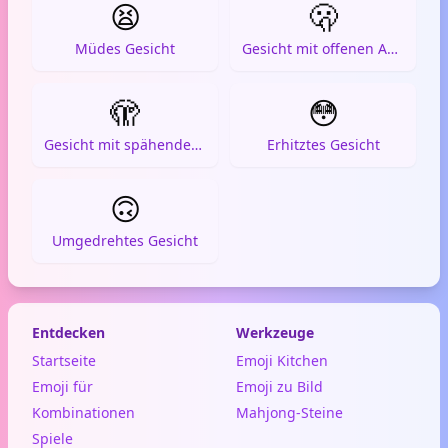
😫
🫢
Müdes Gesicht
Gesicht mit offenen Augen und Hand vor dem Mund
🫣
😳
Gesicht mit spähendem Auge
Erhitztes Gesicht
🙃
Umgedrehtes Gesicht
Entdecken
Werkzeuge
Startseite
Emoji Kitchen
Emoji für
Emoji zu Bild
Kombinationen
Mahjong-Steine
Spiele