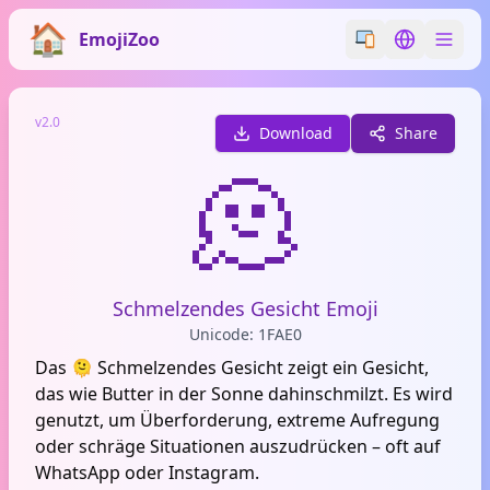
EmojiZoo
Switch emoji styl
Switch lan
v2.0
Download
Share
🫠
Schmelzendes Gesicht Emoji
Unicode: 1FAE0
Das 🫠 Schmelzendes Gesicht zeigt ein Gesicht,
das wie Butter in der Sonne dahinschmilzt. Es wird
genutzt, um Überforderung, extreme Aufregung
oder schräge Situationen auszudrücken – oft auf
WhatsApp oder Instagram.