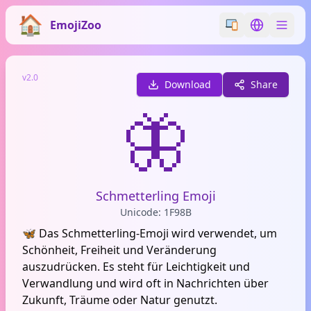
EmojiZoo
Switch emoji styl
Switch lan
v2.0
Download
Share
🦋
Schmetterling Emoji
Unicode: 1F98B
🦋 Das Schmetterling-Emoji wird verwendet, um
Schönheit, Freiheit und Veränderung
auszudrücken. Es steht für Leichtigkeit und
Verwandlung und wird oft in Nachrichten über
Zukunft, Träume oder Natur genutzt.