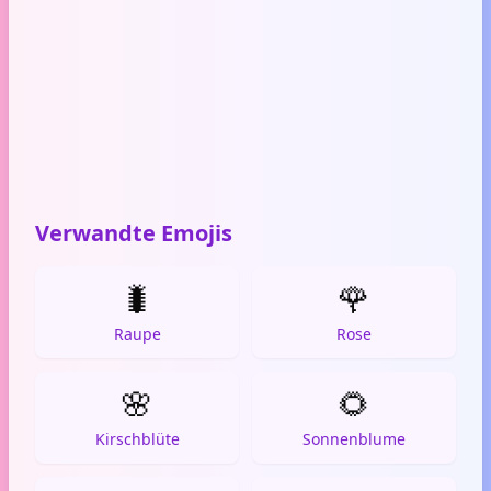
Verwandte Emojis
🐛
🌹
Raupe
Rose
🌸
🌻
Kirschblüte
Sonnenblume