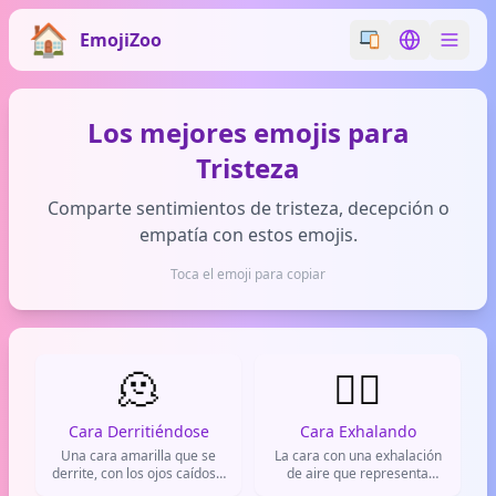
EmojiZoo
Switch emoji styl
Switch lan
Los mejores emojis para
Tristeza
Comparte sentimientos de tristeza, decepción o
empatía con estos emojis.
Toca el emoji para copiar
🫠
😮‍💨
Cara Derritiéndose
Cara Exhalando
Una cara amarilla que se
La cara con una exhalación
derrite, con los ojos caídos y
de aire que representa
una sonrisa deforme. Se usa
alivio, frustración o