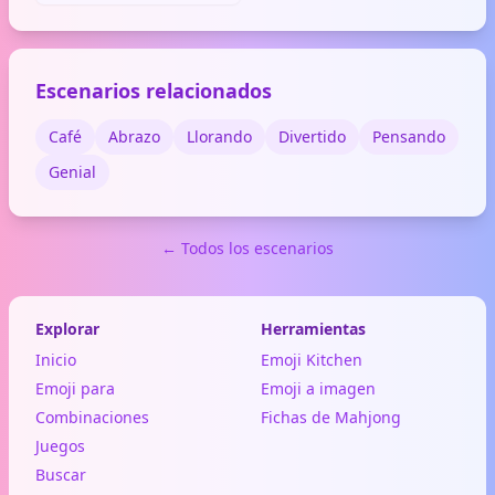
(lluvia), emociones (tristeza,
esfuerzo) o hidratación.
Escenarios relacionados
Café
Abrazo
Llorando
Divertido
Pensando
Genial
← Todos los escenarios
Explorar
Herramientas
Inicio
Emoji Kitchen
Emoji para
Emoji a imagen
Combinaciones
Fichas de Mahjong
Juegos
Buscar