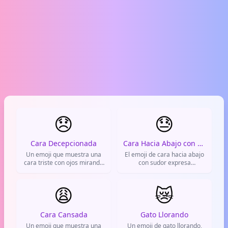
😞
😓
Cara Decepcionada
Cara Hacia Abajo con Sudor
Un emoji que muestra una
El emoji de cara hacia abajo
cara triste con ojos mirando
con sudor expresa
hacia abajo y una sonrisa
frustración, agotamiento o
forzada, expresando
estrés. Se usa en WhatsApp
decepción, tristeza o
😩
y redes cuando algo sale mal
😿
desilusión. Se usa mucho en
o te sientes abrumado.
WhatsApp y redes sociales
Representa un suspiro de
para reaccionar a malas
cansancio o decepción.
Cara Cansada
Gato Llorando
noticias o momentos
Un emoji que muestra una
Un emoji de gato llorando,
frustrantes.