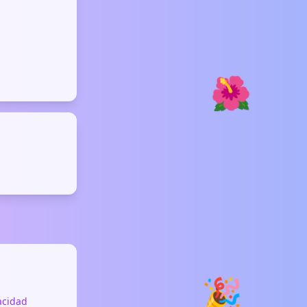
té, o rituales
anso.
🌺
🎉
vacidad