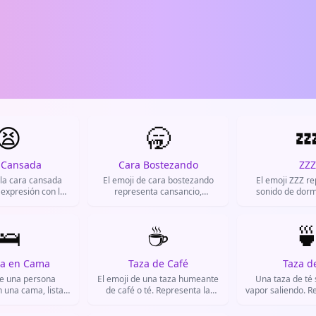
😫
🥱

 Cansada
Cara Bostezando
ZZZ
 la cara cansada
El emoji de cara bostezando
El emoji ZZZ re
expresión con los
representa cansancio,
sonido de dormi
os y una mueca de
aburrimiento o sueño. Se usa
historietas y men
to. Se usa para
en WhatsApp y redes sociales
que alguien est
nsancio físico o
🛌
para expresar que algo es
☕
aburrido o que se

frustración, o
tedioso, que tienes sueño o que
Muy usado en W
nto extremo. Es
no te interesa.
decir que te vas
atsApp y TikTok
que algo te 
na en Cama
Taza de Café
Taza d
nar a situaciones
de una persona
El emoji de una taza humeante
Una taza de té 
 cuando ya no das
 una cama, lista
de café o té. Representa la
vapor saliendo. R
más.
 o descansar. Se
hora del café, pausa para
bebida caliente, 
presar que tienes
recargar energías o una bebida
té. Se usa par