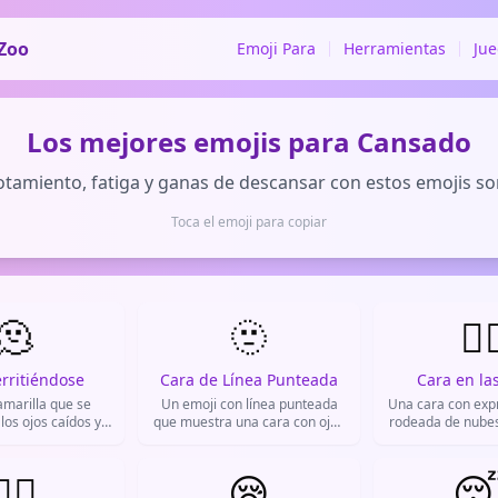
Zoo
Emoji Para
Herramientas
Ju
Los mejores emojis para Cansado
tamiento, fatiga y ganas de descansar con estos emojis s
Toca el emoji para copiar
🫠
🫥
😶‍
rritiéndose
Cara de Línea Punteada
Cara en la
amarilla que se
Un emoji con línea punteada
Una cara con expr
 los ojos caídos y
que muestra una cara con ojos
rodeada de nubes
 deforme. Se usa
y boca cerrados. Se usa para
indicar distracci
esar vergüenza
indicar que alguien no está
olvido o que estás
ez, incomodidad o
‍💨
presente, desapareció o está
😪
Muy popular en

s tan dulce que te
ausente de la conversación,
TikTok para exp