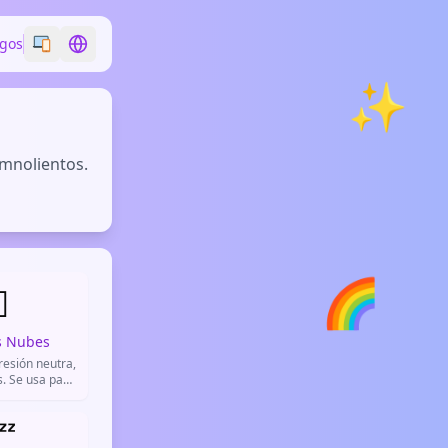
egos
Switch emoji style
Switch language
✨
omnolientos.
🌈
️
s Nubes
esión neutra,
. Se usa para
ón, confusión,
 en las nubes.
 WhatsApp y

resar que no