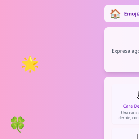
Emoji
Expresa ago
🌟
Cara De
Una cara 
🍀
derrite, con
una sonrisa
para expr
ajena, timid

cuando algo e