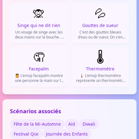
l'embarras, la tension ou la
ou le fait de vouloir ignorer
fatigue dans les messages.
🙊
quelque chose de cringe.
💦
Singe qui ne dit rien
Gouttes de sueur
Un visage de singe avec les
C'est des gouttes bleues
deux mains sur la bouche. Il
d'eau ou de sueur. On s'en
fait partie des trois singes
sert pour montrer qu'on est
sages et signifie qu'on garde
crevé, stressé, ou pour
un secret.
🤦
évoquer quelque chose de
🌡️
très chaud.
Facepalm
Thermomètre
🤦 L'emoji facepalm montre
🌡️ L'emoji thermomètre
une personne la main sur le
représente un thermomètre
visage. Signe de
avec du mercure, utilisé pour
découragement, de honte ou
mesurer la température. Il
d'agacement devant une
sert à parler de la météo, de
situation absurde.
la fièvre ou de la chaleur
ambiante.
Scénarios associés
Fête de la Mi-Automne
Aïd
Diwali
Festival Qixi
Journée des Enfants