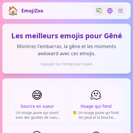
EmojiZoo
Switch emoji styl
Switch lan
Les meilleurs emojis pour Gêné
Montrez l'embarras, la gêne et les moments
awkward avec ces emojis.
Appuyez sur l'emoji pour copier
😅
🫠
Sourire en sueur
Visage qui fond
Un visage jaune qui sourit
🫠 Un visage jaune qui fond,
avec des gouttes de sueur
les yeux et la bouche
sur le front. Utilisé pour
dégoulinant vers le bas.
exprimer l'embarras, la
Exprime la gêne, la honte ou
nervosité ou pour adoucir
un malaise intense.