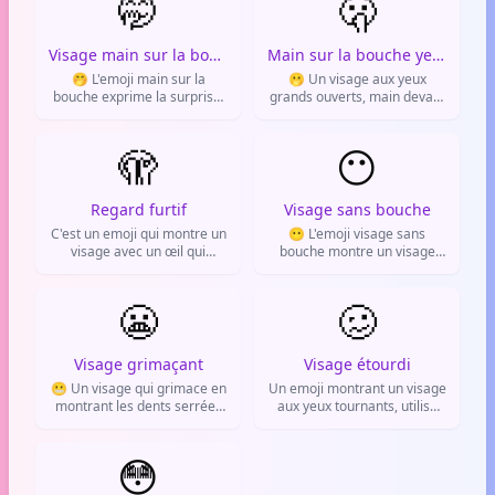
🤭
🫢
une situation gênante.
Visage main sur la bouche
Main sur la bouche yeux ouverts
🤭 L'emoji main sur la
🫢 Un visage aux yeux
bouche exprime la surprise,
grands ouverts, main devant
la gêne ou un secret qu'on
la bouche. Il exprime la
retient. Sur WhatsApp, il sert
surprise ou la gêne.
à dire « oops ».
🫣
😶
Regard furtif
Visage sans bouche
C'est un emoji qui montre un
😶 L'emoji visage sans
visage avec un œil qui
bouche montre un visage
regarde discrètement. Il sert
sans traits buccaux. Il sert à
à exprimer la curiosité, la
exprimer le silence,
timidité ou le fait d'observer
😬
l'absence de mots ou
🥴
en secret.
l'incapacité à réagir.
Visage grimaçant
Visage étourdi
😬 Un visage qui grimace en
Un emoji montrant un visage
montrant les dents serrées
aux yeux tournants, utilisé
et un sourire crispé. Il
pour exprimer un état
exprime la gêne, l'embarras
d'étourdissement, de
ou une situation
😳
confusion ou d'ivresse.
inconfortable.