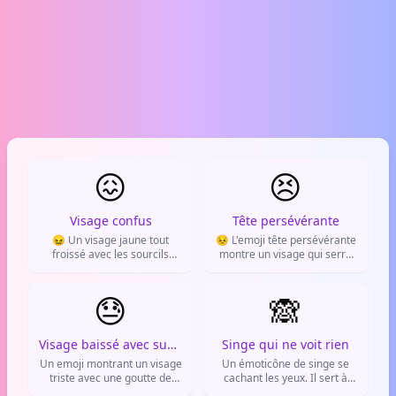
😖
😣
Visage confus
Tête persévérante
😖 Un visage jaune tout
😣 L'emoji tête persévérante
froissé avec les sourcils
montre un visage qui serre
froncés et une bouche
les dents, les sourcils
tordue. Il exprime la
froncés. Il exprime l'effort, la
confusion, la frustration ou le
😓
frustration ou le fait de
🙈
désarroi face à une situation.
serrer les dents.
Visage baissé avec sueur
Singe qui ne voit rien
Un emoji montrant un visage
Un émoticône de singe se
triste avec une goutte de
cachant les yeux. Il sert à
sueur. Il sert à exprimer
exprimer la gêne, la honte,