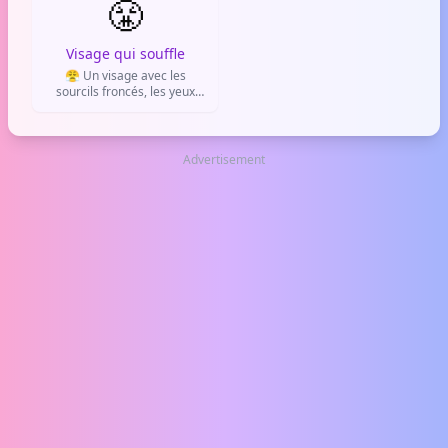
😤
à une situation.
Visage qui souffle
😤 Un visage avec les
sourcils froncés, les yeux
fermés et de la vapeur qui
sort des narines. Il exprime
la frustration, la colère
contenue ou la
Advertisement
détermination.