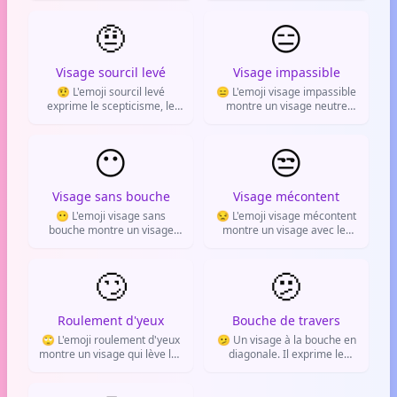
à exprimer la curiosité, la
fermeture éclair. Il sert à dire
timidité ou le fait d'observer
🤨
qu'on garde un secret.
😑
en secret.
Visage sourcil levé
Visage impassible
🤨 L'emoji sourcil levé
😑 L'emoji visage impassible
exprime le scepticisme, le
montre un visage neutre
doute ou la méfiance. Il sert
sans expression. Il sert à
à remettre en question ce
montrer l'indifférence ou
qu'on entend.
😶
l'absence de réaction.
😒
Visage sans bouche
Visage mécontent
😶 L'emoji visage sans
😒 L'emoji visage mécontent
bouche montre un visage
montre un visage avec les
sans traits buccaux. Il sert à
yeux mi-clos et la bouche en
exprimer le silence,
arc. Il exprime l'agacement,
l'absence de mots ou
🙄
l'ennui ou la déception.
🫤
l'incapacité à réagir.
Roulement d'yeux
Bouche de travers
🙄 L'emoji roulement d'yeux
🫤 Un visage à la bouche en
montre un visage qui lève les
diagonale. Il exprime le
yeux au ciel. Il sert à
doute, l'incertitude ou la
exprimer l'agacement, le
déception légère.
sarcasme ou le mépris face