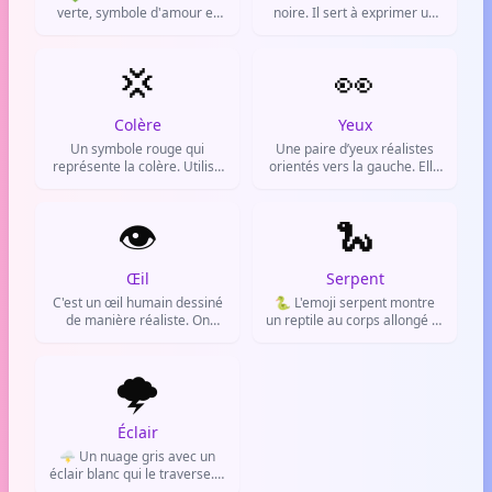
verte, symbole d'amour et
noire. Il sert à exprimer un
d'affection. On l'utilise pour
amour intense, un style
exprimer l'amour de la
sombre ou alternatif, ou un
nature, l'écologie, la jalousie
💢
sentiment de tristesse
👀
ou un attachement sincère.
profonde.
Colère
Yeux
Un symbole rouge qui
Une paire d’yeux réalistes
représente la colère. Utilisé
orientés vers la gauche. Elle
pour exprimer de la
est utilisée pour exprimer la
frustration ou de l'irritation
surveillance, la curiosité ou
dans les messages en ligne.
👁️
l’intérêt intense, souvent
🐍
dans un contexte de potins
ou de découvertes.
Œil
Serpent
C'est un œil humain dessiné
🐍 L'emoji serpent montre
de manière réaliste. On
un reptile au corps allongé et
l'utilise pour parler du
ondulant. Il sert à parler de
regard, de la surveillance, ou
danger, de trahison ou
pour dire 'je vois ce qui se
🌩️
simplement d'animaux dans
passe' d'un air malin.
les conversations.
Éclair
🌩️ Un nuage gris avec un
éclair blanc qui le traverse. Il
représente la foudre, les