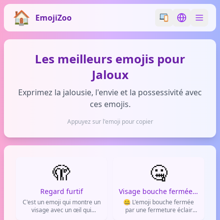
EmojiZoo
Switch emoji styl
Switch lan
Les meilleurs emojis pour
Jaloux
Exprimez la jalousie, l'envie et la possessivité avec
ces emojis.
Appuyez sur l'emoji pour copier
🫣
🤐
Regard furtif
Visage bouche fermée par une fermeture éclair
C'est un emoji qui montre un
🤐 L'emoji bouche fermée
visage avec un œil qui
par une fermeture éclair
regarde discrètement. Il sert
montre un smiley avec une