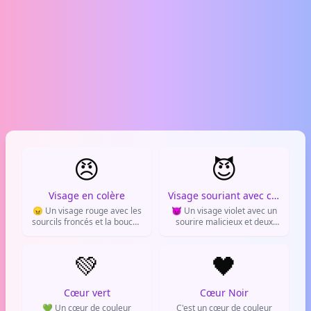
😠
😈
Visage en colère
Visage souriant avec cornes
😠 Un visage rouge avec les
😈 Un visage violet avec un
sourcils froncés et la bouche
sourire malicieux et deux
serrée. Il exprime la colère,
cornes. Il représente
la frustration ou le
l'espièglerie, le démon
mécontentement, souvent
💚
intérieur ou une intention
🖤
utilisé sur WhatsApp et dans
taquine.
les SMS pour montrer qu'on
n'est pas content.
Cœur vert
Cœur Noir
💚 Un cœur de couleur
C'est un cœur de couleur