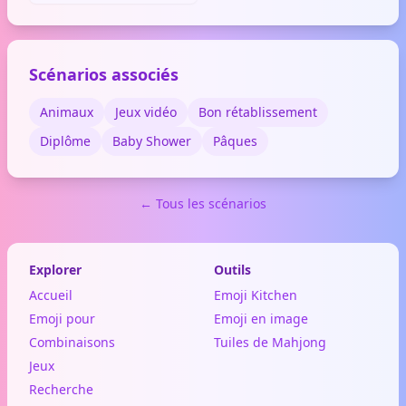
orages et l'énergie
électrique dans le ciel.
Scénarios associés
Animaux
Jeux vidéo
Bon rétablissement
Diplôme
Baby Shower
Pâques
← Tous les scénarios
Explorer
Outils
Accueil
Emoji Kitchen
Emoji pour
Emoji en image
Combinaisons
Tuiles de Mahjong
Jeux
Recherche