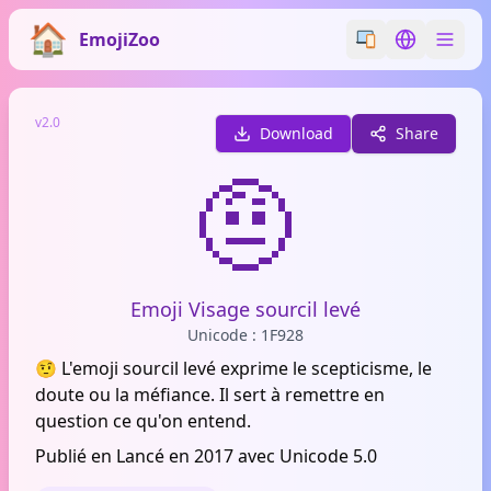
EmojiZoo
Switch emoji styl
Switch lan
v2.0
Download
Share
🤨
Emoji Visage sourcil levé
Unicode : 1F928
🤨 L'emoji sourcil levé exprime le scepticisme, le
doute ou la méfiance. Il sert à remettre en
question ce qu'on entend.
Publié en Lancé en 2017 avec Unicode 5.0