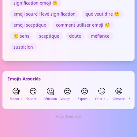
signification emoji 🤨
emoji sourcil levé signification
que veut dire 🤨
emoji sceptique
comment utiliser emoji 🤨
🤨 sens
sceptique
doute
méfiance
suspicion
Emojis Associés
🧐
😏
🤔
😒
😑
🙄
😬

Monocle
Sourire en coin
Réflexion
Visage blasé
Expression neutre
Yeux levés
Grimace
Advertisement