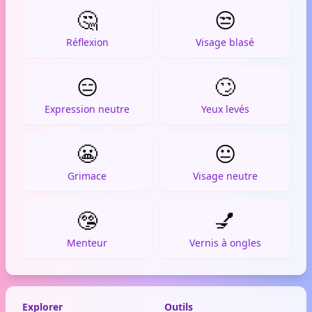
🤔
😒
Réflexion
Visage blasé
😑
🙄
Expression neutre
Yeux levés
😬
😐
Grimace
Visage neutre
🤥
💅
Menteur
Vernis à ongles
Explorer
Outils