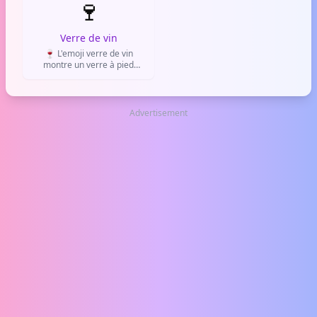
🍷
café, de petit-déjeuner ou de
les moments de calme.
moment de détente.
Verre de vin
🍷 L'emoji verre de vin
montre un verre à pied
rempli de vin rouge. Il sert à
parler d'apéritif, de dîner
entre amis, de dégustation
ou tout simplement d'un bon
Advertisement
verre de rouge.