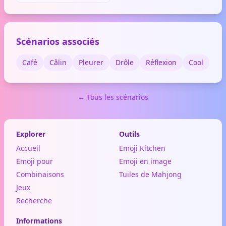
relaxation ou d'une soirée
bien-être.
Scénarios associés
Café
Câlin
Pleurer
Drôle
Réflexion
Cool
← Tous les scénarios
Explorer
Outils
Accueil
Emoji Kitchen
Emoji pour
Emoji en image
Combinaisons
Tuiles de Mahjong
Jeux
Recherche
Informations