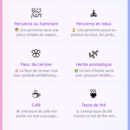
soulagement, une profonde
un massage de la tête. Il
tranquillité d'esprit ou un
🧖
évoque la relaxation et le
🧘
contentement absolu.
bien-être.
Personne au hammam
Personne en lotus
🧖 Une personne dans une
🧘 Une personne assise en
pièce remplie de vapeur,
position du lotus, les jambes
comme un sauna ou un
croisées et les mains sur les
hammam. Symbole de
genoux. Symbole de
détente, de soins thermaux
🌸
méditation, de yoga et de
🌿
et de bien-être.
bien-être.
Fleur de cerisier
Herbe aromatique
🌸 La fleur de cerisier rose
🌿 Un brin d'herbe verte
clair, symbole emblématique
avec plusieurs feuilles,
du Japon. Elle évoque le
représentant les plantes
printemps, la beauté
aromatiques. On l'utilise
éphémère et la culture
☕
pour parler de nature, de
🍵
japonaise.
jardinage, de plantes
médicinales ou de cuisine.
Café
Tasse de thé
☕ Une tasse de café noir
🍵 L'emoji tasse de thé
posée sur une soucoupe,
montre un bol de thé vert
avec de la vapeur qui s'en
fumant, sans anse. Il
échappe. On l'utilise pour
représente la cérémonie du
parler de café, de pause
thé japonaise, la détente et