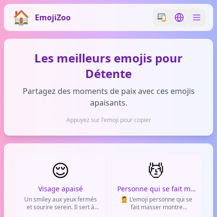
EmojiZoo
Switch emoji styl
Switch lan
Les meilleurs emojis pour
Détente
Partagez des moments de paix avec ces emojis
apaisants.
Appuyez sur l'emoji pour copier
😌
💆
Visage apaisé
Personne qui se fait masser
Un smiley aux yeux fermés
💆 L'emoji personne qui se
et sourire serein. Il sert à
fait masser montre
exprimer un gros
quelqu'un allongé qui reçoit