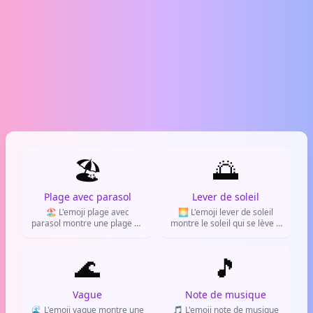
🏖️
🌅
Plage avec parasol
Lever de soleil
🏖️ L'emoji plage avec
🌅 L'emoji lever de soleil
parasol montre une plage de
montre le soleil qui se lève à
sable avec un parasol
l'horizon au-dessus de l'eau.
déployé. Il évoque les
Il incarne le début d'une
vacances, la détente au bord
🌊
nouvelle journée, l'espoir et
🎵
de mer et les journées
le renouveau.
ensoleillées.
Vague
Note de musique
🌊 L'emoji vague montre une
🎵 L'emoji note de musique